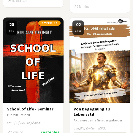
CH-3014 Bern
2 Termine
20
2 TERMINE
02
JUN
AUG
School of Life - Seminar
Von Begegnung zu
Lebensstil
Hin zur Freiheit
Aktiviere deine Gnadengabe der Prophetie und der Geisterunterscheidung
Sat, 6/20/26
&
Sat, 6/20/26
Sun, 8/2/26 – Sun, 8/9/26
Kostenlos
2 Termine