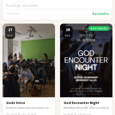
Thu, 8/27/26
–
Sat, 11/14/26
Kostenlos
3 Termine
27
28
KOSTENLOS
AUG
AUG
Gods Voice
God Encounter Night
Endlich Gottes Stimme hören und nicht mehr spekulieren
Mit Robert Bischoff - Elim Lüneburg
Thu, 8/27/26 – Thu, 9/24/26
Fri, 8/28/26 · 7:30 pm Uhr