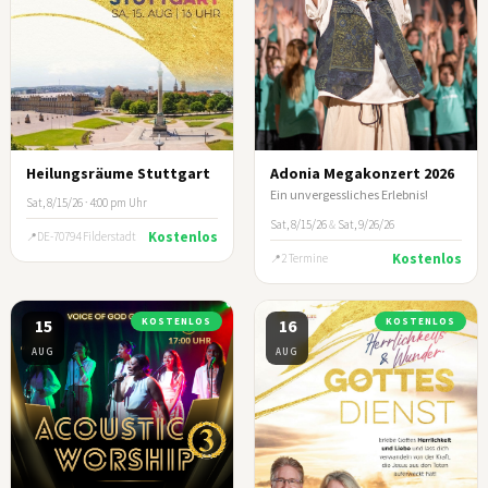
Heilungsräume Stuttgart
Adonia Megakonzert 2026
Ein unvergessliches Erlebnis!
Sat, 8/15/26 · 4:00 pm Uhr
Sat, 8/15/26
&
Sat, 9/26/26
Kostenlos
DE-70794 Filderstadt
Kostenlos
2 Termine
15
KOSTENLOS
16
KOSTENLOS
AUG
AUG