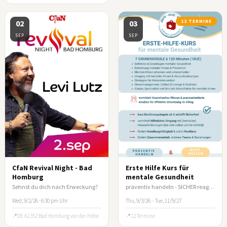
02
03
12 TERMINE
SEP
SEP
CfaN Revival Night - Bad
Erste Hilfe Kurs für
Homburg
mentale Gesundheit
Sehnst du dich nach Erweckung?
präventiv handeln - SICHER reagieren
Wed, 9/2/26 · 6:30 pm Uhr
Thu, 9/3/26
–
Tue, 11/9/27
DE-61352 Bad Homburg vor der Höhe
12 Termine