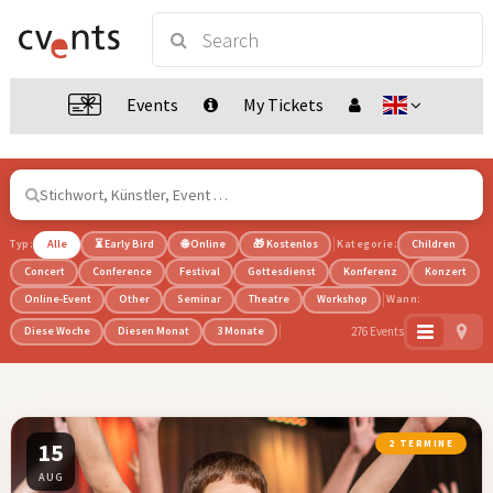
Events
My Tickets
Typ:
Alle
⏳ Early Bird
🌐 Online
🎁 Kostenlos
Kategorie:
Children
Concert
Conference
Festival
Gottesdienst
Konferenz
Konzert
Online-Event
Other
Seminar
Theatre
Workshop
Wann:
276 Events
Diese Woche
Diesen Monat
3 Monate
15
2 TERMINE
AUG