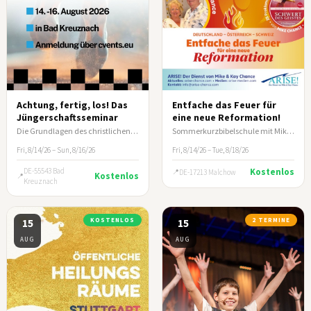
Achtung, fertig, los! Das
Entfache das Feuer für
Jüngerschaftsseminar
eine neue Reformation!
Die Grundlagen des christlichen Lebens und wie du andere darin anleitest.
Sommerkurzbibelschule mit Mike & Kay Chance
Fri, 8/14/26 – Sun, 8/16/26
Fri, 8/14/26 – Tue, 8/18/26
DE-55543 Bad
Kostenlos
DE-17213 Malchow
Kostenlos
Kreuznach
15
KOSTENLOS
15
2 TERMINE
AUG
AUG