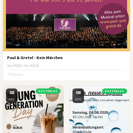
Paul & Gretel - Kein Märchen
Sat, 8/8/26
&
Sun, 8/9/26
2 Termine
08
KOSTENLOS
08
KOSTENLOS
AUG
AUG