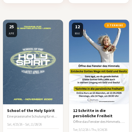
25
12
2 TERMINE
APR
MAI
School of the Holy Spirit
12 Schritte in die
persönliche Freiheit
Eine praxisnahe Schulung für ein vom Heiligen Geist geleitetes Leben
Öffne das Fenster des Himmels. Entdecke Gottes Wege mit Geld und Besitz!
Sat, 4/25/26 – Sat, 11/28/26
Tue, 5/12/26
&
Thu, 9/24/26