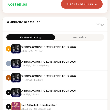
Kostenlos
TICKETS SICHERN →
🔥 Aktuelle Bestseller
14 Tage
Kostenpflichtig
Kostenlos
O'BROS ACOUSTIC EXPERIENCE TOUR 2026
1
Sat, 12/5/26 · Wetzlar
O'BROS ACOUSTIC EXPERIENCE TOUR 2026
2
Thu, 12/3/26 · Ludwigsburg
O'BROS ACOUSTIC EXPERIENCE TOUR 2026
3
Fri, 12/4/26 · Freiburg
O'BROS ACOUSTIC EXPERIENCE TOUR 2026
4
Sun, 12/6/26 · Hof
Paul & Gretel - Kein Märchen
5
Sat, 8/8/26 · Bad Blankenburg