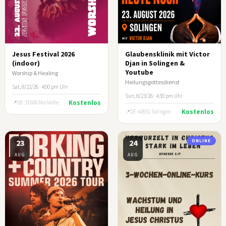
Jesus Festival 2026
Glaubensklinik mit Victor
(indoor)
Djan in Solingen &
Youtube
Worship & Healing
Heilungsgottesdienst
Sat, 8/22/26 · 4:00 pm Uhr
Sun, 8/23/26 · 4:30 pm Uhr
Kostenlos
DE-31608 Marklohe
Kostenlos
DE-42651 Solingen
23
24
ONLINE
AUG
AUG