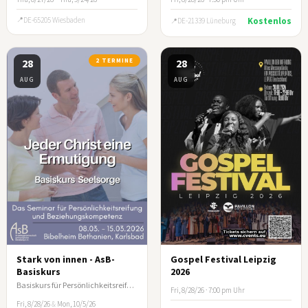
DE-65205 Wiesbaden
Kostenlos
DE-21339 Lüneburg
28
2 TERMINE
28
AUG
AUG
Stark von innen - AsB-
Gospel Festival Leipzig
Basiskurs
2026
Basiskurs für Persönlichkeitsreifung und Beziehungskompetenz
Fri, 8/28/26 · 7:00 pm Uhr
Fri, 8/28/26
&
Mon, 10/5/26