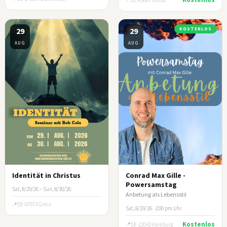
29
29
KOSTENLOS
AUG
AUG
Identität in Christus
Conrad Max Gille -
Powersamstag
Sat, 8/29/26 – Sun, 8/30/26
Anbetung als Lebensstil
DE-07973 Greiz
Sat, 8/29/26 · 2:00 pm Uhr
Kostenlos
DE-22043 Hamburg