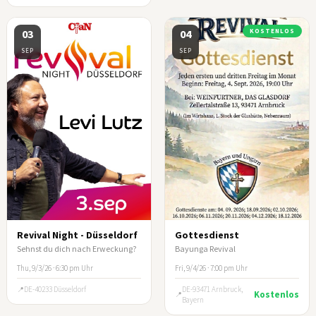
03
04
KOSTENLOS
SEP
SEP
Revival Night - Düsseldorf
Gottesdienst
Sehnst du dich nach Erweckung?
Bayunga Revival
Thu, 9/3/26 · 6:30 pm Uhr
Fri, 9/4/26 · 7:00 pm Uhr
DE-40233 Düsseldorf
DE-93471 Arnbruck,
Kostenlos
Bayern