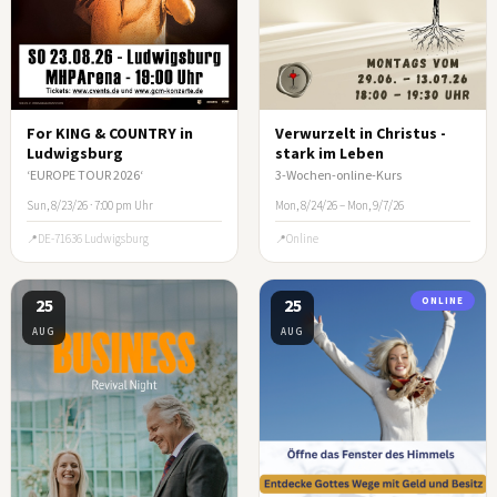
For KING & COUNTRY in
Verwurzelt in Christus -
Ludwigsburg
stark im Leben
‘EUROPE TOUR 2026‘
3-Wochen-online-Kurs
Sun, 8/23/26 · 7:00 pm Uhr
Mon, 8/24/26 – Mon, 9/7/26
DE-71636 Ludwigsburg
Online
25
25
ONLINE
AUG
AUG