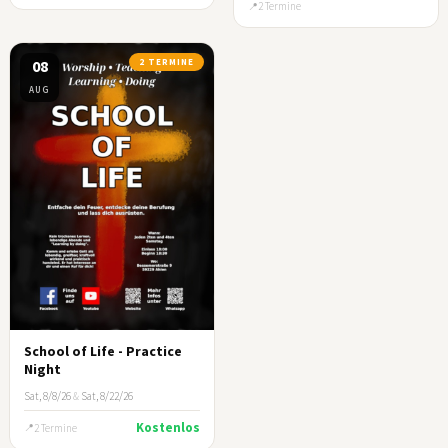
2 Termine
08
2 TERMINE
AUG
School of Life - Practice
Night
Sat, 8/8/26
&
Sat, 8/22/26
Kostenlos
2 Termine