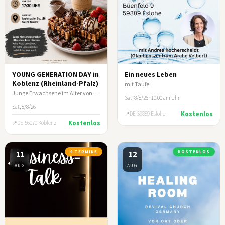
YOUNG GENERATION DAY in
Ein neues Leben
Koblenz (Rheinland-Pfalz)
mit Taufe
Junge Erwachsene im Alter von ca. 17-35 Jahre
Sat, 8/8/26 · 10:00 am Uhr
Sat, 8/8/26
Kostenlos
DE-59889 Eslohe
Kostenlos
DE-56070 Koblenz
11
4 TERMINE
12
KOSTENLOS
AUG
AUG