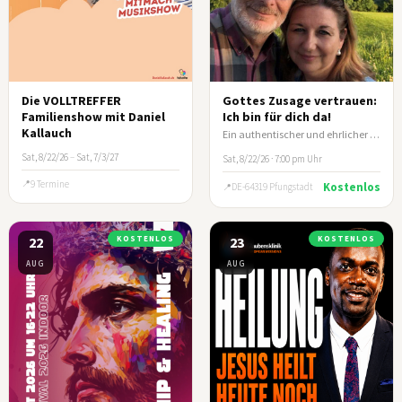
Die VOLLTREFFER
Gottes Zusage vertrauen:
Familienshow mit Daniel
Ich bin für dich da!
Kallauch
Ein authentischer und ehrlicher Lebensbericht von Ehepaar Klein
Sat, 8/22/26
–
Sat, 7/3/27
Sat, 8/22/26 · 7:00 pm Uhr
9 Termine
Kostenlos
DE-64319 Pfungstadt
22
KOSTENLOS
23
KOSTENLOS
AUG
AUG