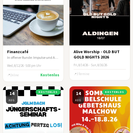
Finanzcafé
Alive Worship - OLD BUT
GOLD NIGHTS 2026
In offener Runde: Impulse und Austausch zum biblischen Umgang mit Geld und Besitz
Fri, 8/14/26
–
Sun, 8/16/26
Wed, 8/12/26 · 5:00 pm Uhr
3 Termine
Kostenlos
Online
14
KOSTENLOS
14
KOSTENLOS
AUG
AUG