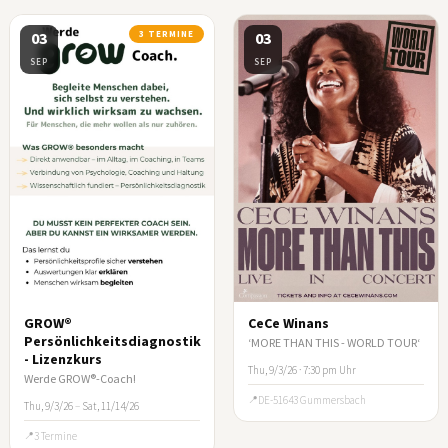
03
3 TERMINE
03
SEP
SEP
GROW®
CeCe Winans
Persönlichkeitsdiagnostik
‘MORE THAN THIS - WORLD TOUR‘
- Lizenzkurs
Thu, 9/3/26 · 7:30 pm Uhr
Werde GROW®-Coach!
DE-51643 Gummersbach
Thu, 9/3/26
–
Sat, 11/14/26
3 Termine