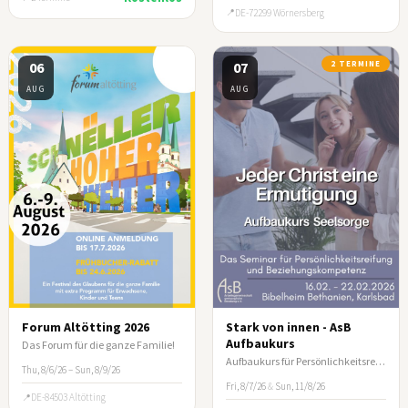
DE-72299 Wörnersberg
06
07
2 TERMINE
AUG
AUG
Forum Altötting 2026
Stark von innen - AsB
Aufbaukurs
Das Forum für die ganze Familie!
Aufbaukurs für Persönlichkeitsreifung und Beziehungskompetenz
Thu, 8/6/26 – Sun, 8/9/26
Fri, 8/7/26
&
Sun, 11/8/26
DE-84503 Altötting