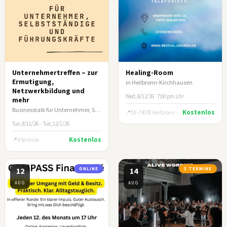
Unternehmertreffen – zur
Healing-Room
Ermutigung,
in Heilbronn-Kirchhausen
Netzwerkbildung und
Wed, 8/12/26 · 7:00 pm Uhr
mehr
Businesstalk für Unternehmer, Selbstständige und leitende Führungskräfte
Kostenlos
DE-74078 Heilbronn
Tue, 8/11/26
–
Tue, 12/1/26
Kostenlos
4 Termine
12
ONLINE
14
3 TERMINE
AUG
AUG