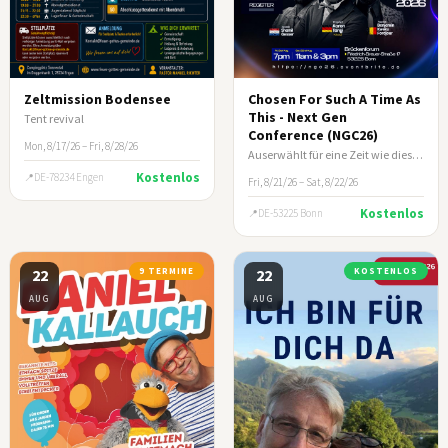
Zeltmission Bodensee
Chosen For Such A Time As
This - Next Gen
Tent revival
Conference (NGC26)
Mon, 8/17/26 – Fri, 8/28/26
Auserwählt für eine Zeit wie diese (Esth 4:14)
Kostenlos
DE-78234 Engen
Fri, 8/21/26 – Sat, 8/22/26
Kostenlos
DE-53225 Bonn
22
9 TERMINE
22
KOSTENLOS
AUG
AUG