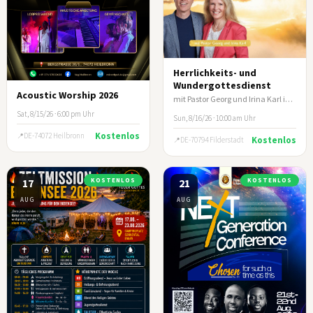
Herrlichkeits- und
Wundergottesdienst
Acoustic Worship 2026
mit Pastor Georg und Irina Karl in Filderstadt/Stuttgart
Sat, 8/15/26 · 6:00 pm Uhr
Sun, 8/16/26 · 10:00 am Uhr
Kostenlos
DE-74072 Heilbronn
Kostenlos
DE-70794 Filderstadt
17
KOSTENLOS
21
KOSTENLOS
AUG
AUG