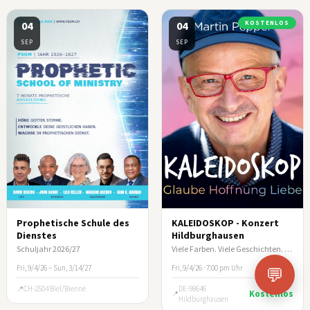
04
04
KOSTENLOS
SEP
SEP
Prophetische Schule des
KALEIDOSKOP - Konzert
Dienstes
Hildburghausen
Schuljahr 2026/27
Viele Farben. Viele Geschichten. Ein Abend, der berührt.
Fri, 9/4/26 – Sun, 3/14/27
Fri, 9/4/26 · 7:00 pm Uhr
💬
CH-2504 Biel/Bienne
DE-98646
Kostenlos
Hildburghausen