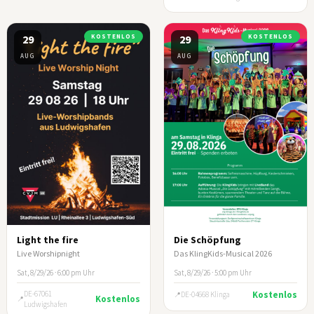
29
KOSTENLOS
29
KOSTENLOS
AUG
AUG
Light the fire
Die Schöpfung
Live Worshipnight
Das KlingKids-Musical 2026
Sat, 8/29/26 · 6:00 pm Uhr
Sat, 8/29/26 · 5:00 pm Uhr
DE-67061
Kostenlos
DE-04668 Klinga
Kostenlos
Ludwigshafen