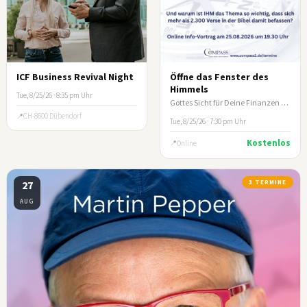
ICF Business Revival Night
Öffne das Fenster des
Himmels
Tue, 8/25/26 · 8:35 pm Uhr
Gottes Sicht für Deine Finanzen - Online-Infoabend COMPASS e.V.
CH-8600 Dübendorf
Tue, 8/25/26 · 7:30 pm Uhr
Kostenlos
Online
27
3 TERMINE
AUG