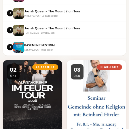
Josiah Queen - The Mount Zion Tour
6
Wed, 9/23/26 · Ludwigsburg
Josiah Queen - The Mount Zion Tour
7
Tue, 9/22/26 · Leverkusen
BASEMENT FESTIVAL
8
Sat, 9/12/26 · Wiesbaden
02
26 TERMINE
08
HIGHLIGHT
OKT
JAN