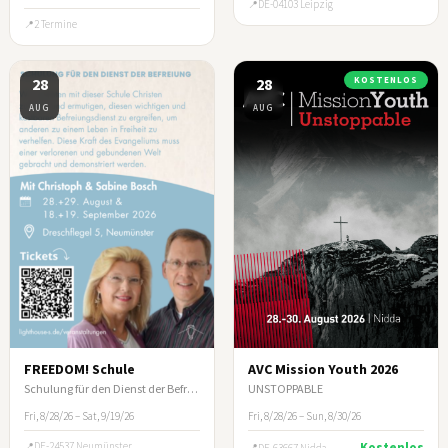
DE-04103 Leipzig
2 Termine
28
28
KOSTENLOS
AUG
AUG
FREEDOM! Schule
AVC Mission Youth 2026
Schulung für den Dienst der Befreiung
UNSTOPPABLE
Fri, 8/28/26 – Sat, 9/19/26
Fri, 8/28/26 – Sun, 8/30/26
DE-24537 Neumünster
Kostenlos
DE-63667 Nidda