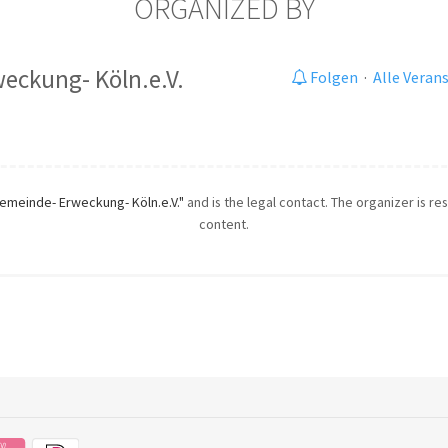
ORGANIZED BY
eckung- Köln.e.V.
Folgen
·
Alle Veran
emeinde- Erweckung- Köln.e.V."
and is the legal contact. The organizer is res
content.