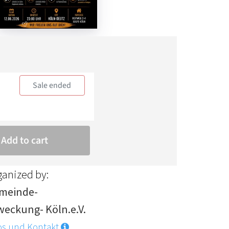
ganized by:
meinde-
weckung- Köln.e.V.
os und Kontakt