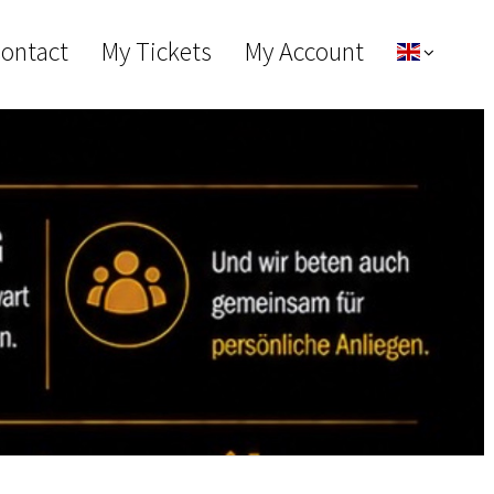
Contact
My Tickets
My Account