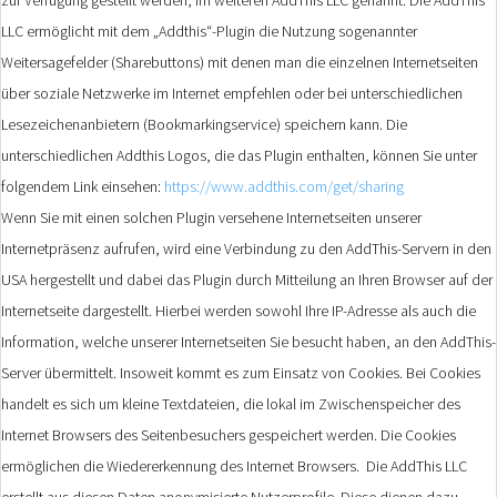
LLC ermöglicht mit dem „Addthis“-Plugin die Nutzung sogenannter
Weitersagefelder (Sharebuttons) mit denen man die einzelnen Internetseiten
über soziale Netzwerke im Internet empfehlen oder bei unterschiedlichen
Lesezeichenanbietern (Bookmarkingservice) speichern kann. Die
unterschiedlichen Addthis Logos, die das Plugin enthalten, können Sie unter
folgendem Link einsehen:
https://www.addthis.com/get/sharing
Wenn Sie mit einen solchen Plugin versehene Internetseiten unserer
Internetpräsenz aufrufen, wird eine Verbindung zu den AddThis-Servern in den
USA hergestellt und dabei das Plugin durch Mitteilung an Ihren Browser auf der
Internetseite dargestellt. Hierbei werden sowohl Ihre IP-Adresse als auch die
Information, welche unserer Internetseiten Sie besucht haben, an den AddThis-
Server übermittelt. Insoweit kommt es zum Einsatz von Cookies. Bei Cookies
handelt es sich um kleine Textdateien, die lokal im Zwischenspeicher des
Internet Browsers des Seitenbesuchers gespeichert werden. Die Cookies
ermöglichen die Wiedererkennung des Internet Browsers. Die AddThis LLC
erstellt aus diesen Daten anonymisierte Nutzerprofile. Diese dienen dazu,