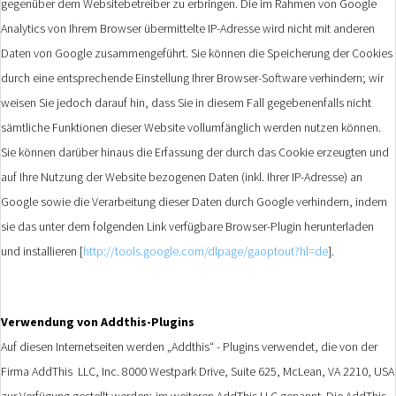
gegenüber dem Websitebetreiber zu erbringen. Die im Rahmen von Google
Analytics von Ihrem Browser übermittelte IP-Adresse wird nicht mit anderen
Daten von Google zusammengeführt. Sie können die Speicherung der Cookies
durch eine entsprechende Einstellung Ihrer Browser-Software verhindern; wir
weisen Sie jedoch darauf hin, dass Sie in diesem Fall gegebenenfalls nicht
sämtliche Funktionen dieser Website vollumfänglich werden nutzen können.
Sie können darüber hinaus die Erfassung der durch das Cookie erzeugten und
auf Ihre Nutzung der Website bezogenen Daten (inkl. Ihrer IP-Adresse) an
Google sowie die Verarbeitung dieser Daten durch Google verhindern, indem
sie das unter dem folgenden Link verfügbare Browser-Plugin herunterladen
und installieren [
http://tools.google.com/dlpage/gaoptout?hl=de
].
Verwendung von Addthis-Plugins
Auf diesen Internetseiten werden „Addthis“ - Plugins verwendet, die von der
Firma AddThis LLC, Inc. 8000 Westpark Drive, Suite 625, McLean, VA 2210, USA
zur Verfügung gestellt werden; im weiteren AddThis LLC genannt. Die AddThis