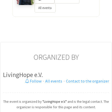
All events
ORGANIZED BY
LivingHope e.V.
Follow
·
All events
·
Contact to the organizer
The event is organized by
"LivingHope e.V."
and is the legal contact. The
organizer is responsible for this page and its content.