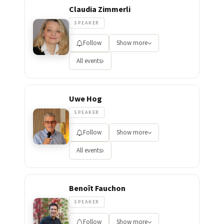
Claudia Zimmerli
SPEAKER
Follow
Show more
All events
Uwe Hog
SPEAKER
Follow
Show more
All events
Benoît Fauchon
SPEAKER
Follow
Show more