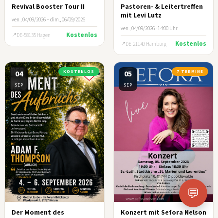
Revival Booster Tour II
Pastoren- & Leitertreffen
mit Levi Lutz
ven., 04/09/2026 – dim., 06/09/2026
ven., 04/09/2026 · 14:00 Uhr
Kostenlos
DE-58135 Hagen
Kostenlos
DE-21149 Hamburg
04
KOSTENLOS
05
7 TERMINE
SEP
SEP
💬
Der Moment des
Konzert mit Sefora Nelson