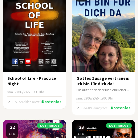
School of Life - Practice
Gottes Zusage vertrauen:
Night
Ich bin für dich da!
Ein authentischer und ehrlicher Lebensbericht von Ehepaar Klein
sam., 22/08/2026 · 18:30 Uhr
sam., 22/08/2026 · 19:00 Uhr
Kostenlos
DE-59229 Ahlen (Westf.)
Kostenlos
DE-64319 Pfungstadt
22
KOSTENLOS
23
KOSTENLOS
AUG
AUG