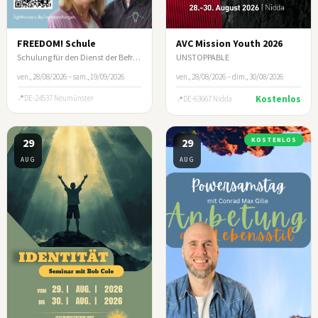
FREEDOM! Schule
AVC Mission Youth 2026
Schulung für den Dienst der Befreiung
UNSTOPPABLE
ven., 28/08/2026 – sam., 19/09/2026
ven., 28/08/2026 – dim., 30/08/2026
DE-24537 Neumünster
Kostenlos
DE-63667 Nidda
29
29
KOSTENLOS
AUG
AUG