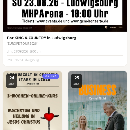
For KING & COUNTRY in Ludwigsburg
‘EUROPE TOUR 2026‘
dim., 23/08/2026 · 19:00 Uhr
DE-71636 Ludwigsburg
24
ONLINE
25
AUG
AUG