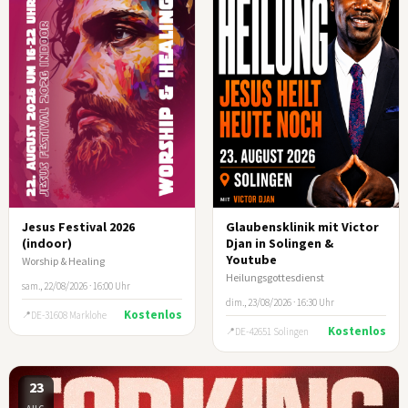
Jesus Festival 2026
Glaubensklinik mit Victor
(indoor)
Djan in Solingen &
Youtube
Worship & Healing
Heilungsgottesdienst
sam., 22/08/2026 · 16:00 Uhr
dim., 23/08/2026 · 16:30 Uhr
Kostenlos
DE-31608 Marklohe
Kostenlos
DE-42651 Solingen
23