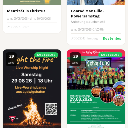
Identität in Christus
Conrad Max Gille -
Powersamstag
sam., 29/08/2026 – dim., 30/08/2026
Anbetung als Lebensstil
DE-07973 Greiz
sam., 29/08/2026 · 14:00 Uhr
Kostenlos
DE-22043 Hamburg
29
KOSTENLOS
29
KOSTENLOS
AUG
AUG