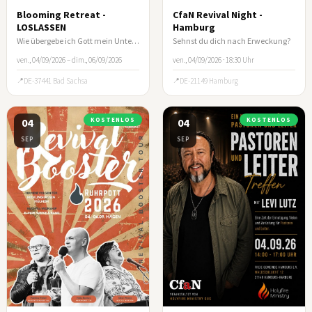
Blooming Retreat -
CfaN Revival Night -
LOSLASSEN
Hamburg
Wie übergebe ich Gott mein Unternehmen?
Sehnst du dich nach Erweckung?
ven., 04/09/2026 – dim., 06/09/2026
ven., 04/09/2026 · 18:30 Uhr
DE-37441 Bad Sachsa
DE-21149 Hamburg
04
KOSTENLOS
04
KOSTENLOS
SEP
SEP