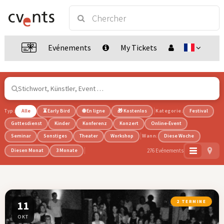
Evénements
My Tickets
Typ:
Alle
⏳ Early Bird
🌐 En ligne
🎁 Kostenlos
Kategorie:
Festival
Gottesdienst
Kinder
Konferenz
Konzert
Online-Event
Seminar
Sonstiges
Theater
Workshop
Wann:
Diese Woche
276 Evénements
Diesen Monat
3 Monate
11
2 TERMINE
OKT