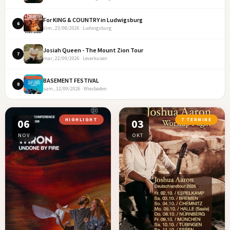
For KING & COUNTRY in Ludwigsburg
6
dim., 23/08/2026 · Ludwigsburg
Josiah Queen - The Mount Zion Tour
7
mar., 22/09/2026 · Leverkusen
BASEMENT FESTIVAL
8
sam., 12/09/2026 · Wiesbaden
06
HIGHLIGHT
03
7 TERMINE
NOV
OKT