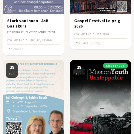
Stark von innen - AsB-
Gospel Festival Leipzig
Basiskurs
2026
Basiskurs für Persönlichkeitsreifung und Beziehungskompetenz
ven., 28/08/2026 · 19:00 Uhr
ven., 28/08/2026
&
lun., 05/10/2026
DE-04103 Leipzig
2 Termine
28
28
KOSTENLOS
AUG
AUG