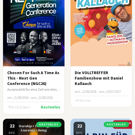
Chosen For Such A Time As
Die VOLLTREFFER
This - Next Gen
Familienshow mit Daniel
Conference (NGC26)
Kallauch
Auserwählt für eine Zeit wie diese (Esth 4:14)
sam., 22/08/2026
–
sam., 03/07/2027
ven., 21/08/2026 – sam., 22/08/2026
9 Termine
Kostenlos
DE-53225 Bonn
22
KOSTENLOS
22
KOSTENLOS
AUG
AUG