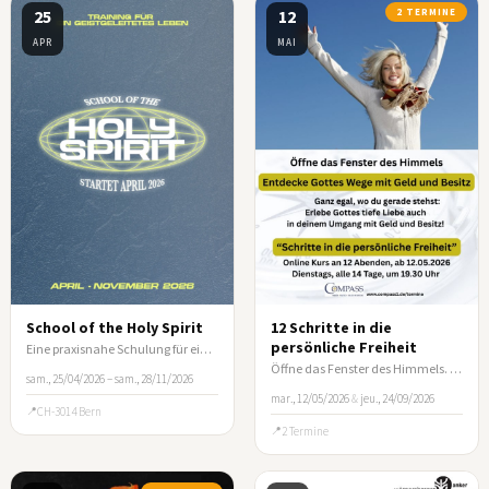
25
12
2 TERMINE
APR
MAI
School of the Holy Spirit
12 Schritte in die
persönliche Freiheit
Eine praxisnahe Schulung für ein vom Heiligen Geist geleitetes Leben
Öffne das Fenster des Himmels. Entdecke Gottes Wege mit Geld und Besitz!
sam., 25/04/2026 – sam., 28/11/2026
mar., 12/05/2026
&
jeu., 24/09/2026
CH-3014 Bern
2 Termine