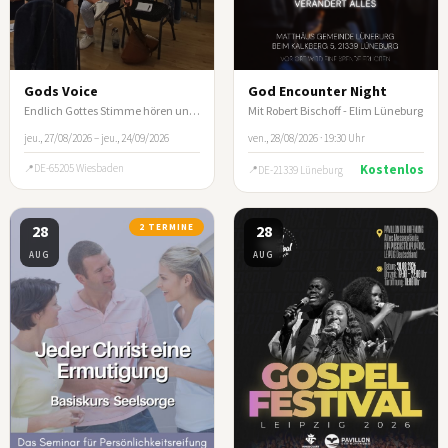
Gods Voice
God Encounter Night
Endlich Gottes Stimme hören und nicht mehr spekulieren
Mit Robert Bischoff - Elim Lüneburg
jeu., 27/08/2026 – jeu., 24/09/2026
ven., 28/08/2026 · 19:30 Uhr
DE-65205 Wiesbaden
Kostenlos
DE-21339 Lüneburg
28
2 TERMINE
28
AUG
AUG