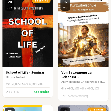
20
2 TERMINE
02
JUN
AUG
School of Life - Seminar
Von Begegnung zu
Lebensstil
Hin zur Freiheit
Aktiviere deine Gnadengabe der Prophetie und der Geisterunterscheidung
sam., 20/06/2026
&
sam., 20/06/2026
dim., 02/08/2026 – dim., 09/08/2026
Kostenlos
2 Termine
DE-72299 Wörnersberg
06
07
2 TERMINE