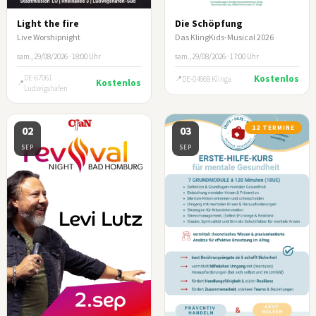
Light the fire
Die Schöpfung
Live Worshipnight
Das KlingKids-Musical 2026
sam., 29/08/2026 · 18:00 Uhr
sam., 29/08/2026 · 17:00 Uhr
DE-67061
Kostenlos
DE-04668 Klinga
Kostenlos
Ludwigshafen
02
03
12 TERMINE
SEP
SEP