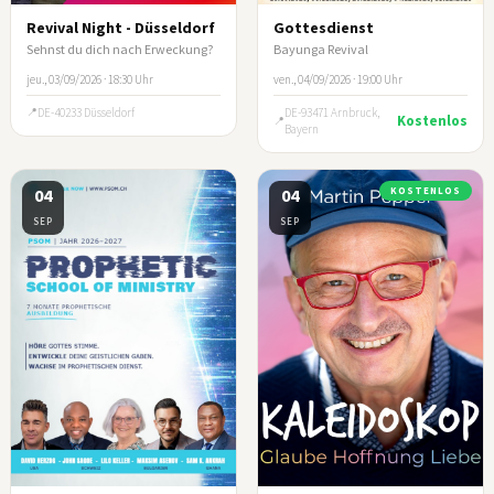
Revival Night - Düsseldorf
Gottesdienst
Sehnst du dich nach Erweckung?
Bayunga Revival
jeu., 03/09/2026 · 18:30 Uhr
ven., 04/09/2026 · 19:00 Uhr
DE-40233 Düsseldorf
DE-93471 Arnbruck,
Kostenlos
Bayern
04
04
KOSTENLOS
SEP
SEP