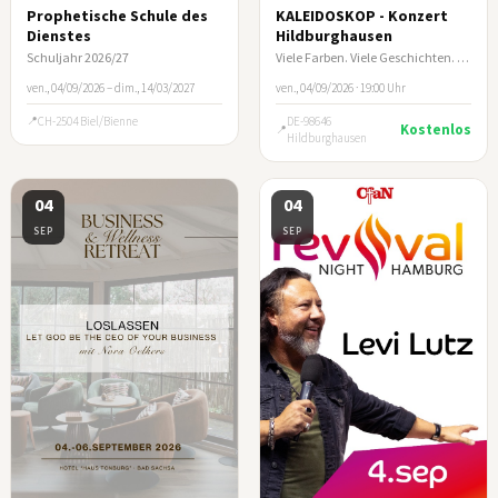
Prophetische Schule des
KALEIDOSKOP - Konzert
Dienstes
Hildburghausen
Schuljahr 2026/27
Viele Farben. Viele Geschichten. Ein Abend, der berührt.
ven., 04/09/2026 – dim., 14/03/2027
ven., 04/09/2026 · 19:00 Uhr
CH-2504 Biel/Bienne
DE-98646
Kostenlos
Hildburghausen
04
04
SEP
SEP