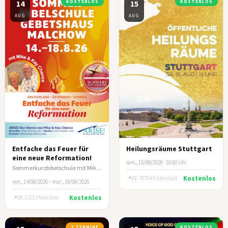
14
KOSTENLOS
15
KOSTENLOS
AUG
AUG
Entfache das Feuer für
Heilungsräume Stuttgart
eine neue Reformation!
sam., 15/08/2026 · 16:00 Uhr
Sommerkurzbibelschule mit Mike & Kay Chance
Kostenlos
DE-70794 Filderstadt
ven., 14/08/2026 – mar., 18/08/2026
Kostenlos
DE-17213 Malchow
2 TERMINE
KOSTENLOS