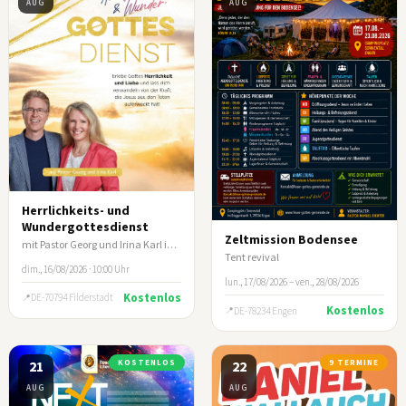
AUG
AUG
Herrlichkeits- und
Wundergottesdienst
Zeltmission Bodensee
mit Pastor Georg und Irina Karl in Filderstadt/Stuttgart
Tent revival
dim., 16/08/2026 · 10:00 Uhr
lun., 17/08/2026 – ven., 28/08/2026
Kostenlos
DE-70794 Filderstadt
Kostenlos
DE-78234 Engen
21
KOSTENLOS
22
9 TERMINE
AUG
AUG