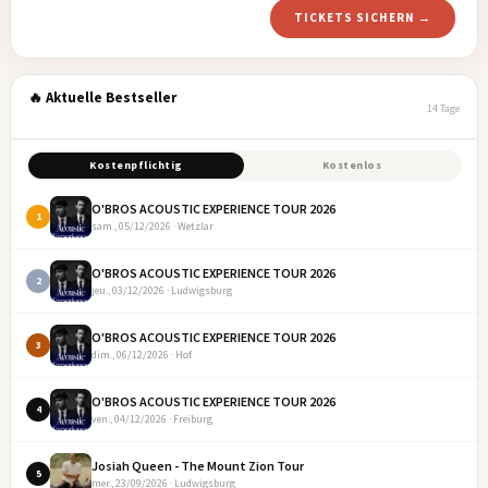
TICKETS SICHERN →
🔥 Aktuelle Bestseller
14 Tage
Kostenpflichtig
Kostenlos
O'BROS ACOUSTIC EXPERIENCE TOUR 2026
1
sam., 05/12/2026 · Wetzlar
O'BROS ACOUSTIC EXPERIENCE TOUR 2026
2
jeu., 03/12/2026 · Ludwigsburg
O'BROS ACOUSTIC EXPERIENCE TOUR 2026
3
dim., 06/12/2026 · Hof
O'BROS ACOUSTIC EXPERIENCE TOUR 2026
4
ven., 04/12/2026 · Freiburg
Josiah Queen - The Mount Zion Tour
5
mer., 23/09/2026 · Ludwigsburg