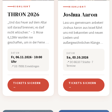
HIGHLIGHT
HIGHLIGHT
THRON 2026
Joshua Aaron
„Und das Feuer auf dem Altar
Lass uns gemeinsam anbeten!
soll darauf brennen; es darf
Joshua Aaron aus Israel führt
nicht erlöschen.“ – 3. Mose
uns mit bekannten und neuen
6,12Wir wurden nie
Liedern und
geschaffen, um in der Ferne zu
außergewöhnlichen Klängen
stehen. Wir wurden
in die Gegenwart Gottes.…
geschaffen, um vor Seinem
DATUM
DATUM
Fr, 06.11.2026 · 10:00
Thron zu leben – dort, wo das
Sa, 03.10.2026
Uhr
Feuer brennt, die Liebe regiert
📍 DE-06110 7 Städte · 7
Termine
📍 DE-79591 Eimeldingen
und alles andere klein
wird.Diese Generation wird
sich nicht vor Beq…
TICKETS SICHERN
TICKETS SICHERN
→
→