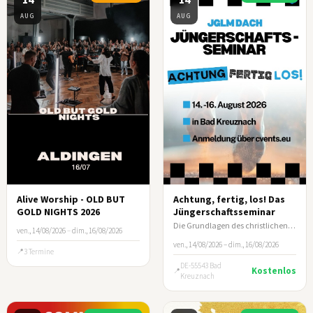
AUG
AUG
Alive Worship - OLD BUT
Achtung, fertig, los! Das
GOLD NIGHTS 2026
Jüngerschaftsseminar
Die Grundlagen des christlichen Lebens und wie du andere darin anleitest.
ven., 14/08/2026
–
dim., 16/08/2026
ven., 14/08/2026 – dim., 16/08/2026
3 Termine
DE-55543 Bad
Kostenlos
Kreuznach