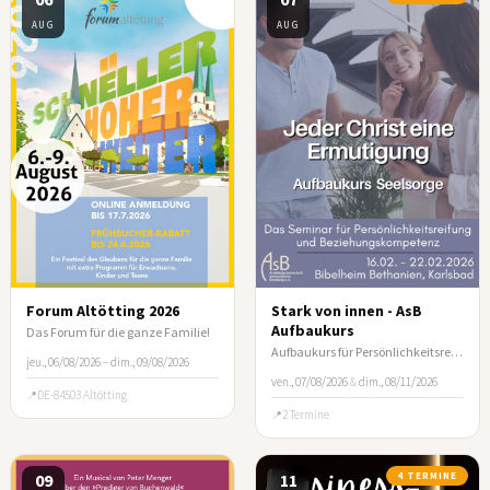
AUG
AUG
Forum Altötting 2026
Stark von innen - AsB
Aufbaukurs
Das Forum für die ganze Familie!
Aufbaukurs für Persönlichkeitsreifung und Beziehungskompetenz
jeu., 06/08/2026 – dim., 09/08/2026
ven., 07/08/2026
&
dim., 08/11/2026
DE-84503 Altötting
2 Termine
09
11
4 TERMINE