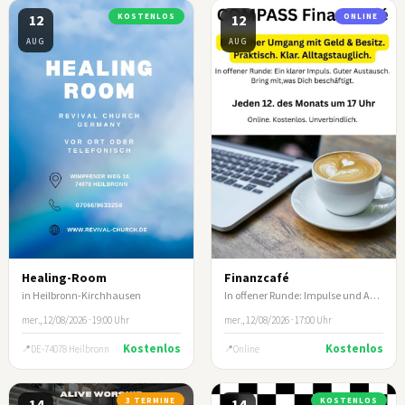
12
KOSTENLOS
12
ONLINE
AUG
AUG
Healing-Room
Finanzcafé
in Heilbronn-Kirchhausen
In offener Runde: Impulse und Austausch zum biblischen Umgang mit Geld und Besitz
mer., 12/08/2026 · 19:00 Uhr
mer., 12/08/2026 · 17:00 Uhr
Kostenlos
Kostenlos
DE-74078 Heilbronn
Online
14
3 TERMINE
14
KOSTENLOS