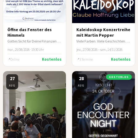
Öffne das Fenster des
Kaleidoskop Konzertreihe
Himmels
mit Martin Pepper
Gottes Sicht für Deine Finanzen - Online-Infoabend COMPASS e.V.
Viele Farben. Viele Geschichten. Ein Abend, der berührt.
mar., 25/08/2026 · 19:30 Uhr
jeu., 27/08/2026
–
sam., 14/11/2026
Kostenlos
Kostenlos
Online
3 Termine
27
28
KOSTENLOS
AUG
AUG