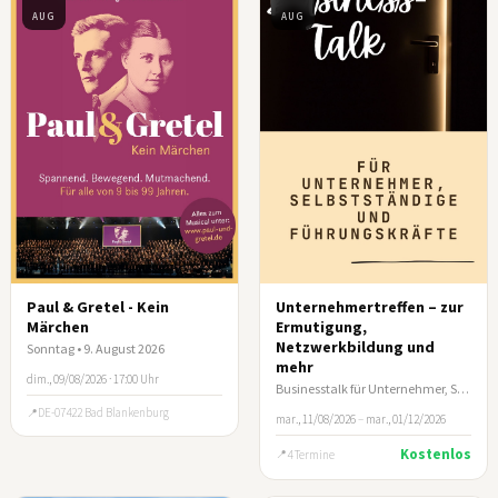
AUG
AUG
Paul & Gretel - Kein
Unternehmertreffen – zur
Märchen
Ermutigung,
Netzwerkbildung und
Sonntag • 9. August 2026
mehr
dim., 09/08/2026 · 17:00 Uhr
Businesstalk für Unternehmer, Selbstständige und leitende Führungskräfte
DE-07422 Bad Blankenburg
mar., 11/08/2026
–
mar., 01/12/2026
Kostenlos
4 Termine