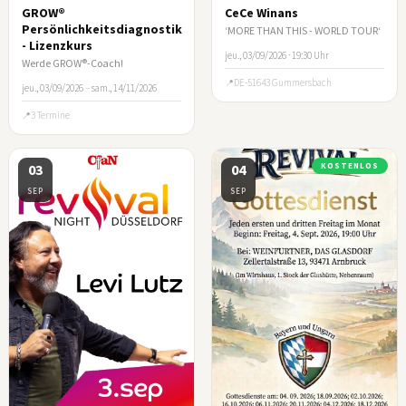
GROW®
CeCe Winans
Persönlichkeitsdiagnostik
‘MORE THAN THIS - WORLD TOUR‘
- Lizenzkurs
jeu., 03/09/2026 · 19:30 Uhr
Werde GROW®-Coach!
DE-51643 Gummersbach
jeu., 03/09/2026
–
sam., 14/11/2026
3 Termine
03
04
KOSTENLOS
SEP
SEP