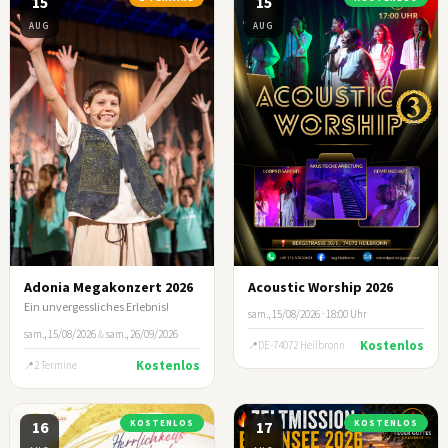
15
15
AUG
AUG
Adonia Megakonzert 2026
Acoustic Worship 2026
Ein unvergessliches Erlebnis!
sam., 15/08/2026 · 18:00 Uhr
sam., 15/08/2026
&
sam., 26/09/2026
Kostenlos
DE-74072 Heilbronn
Kostenlos
2 Termine
16
KOSTENLOS
17
KOSTENLOS