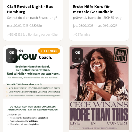
CfaN Revival Night - Bad
Erste Hilfe Kurs für
Homburg
mentale Gesundheit
Sehnst du dich nach Erweckung?
präventiv handeln - SICHER reagieren
mer., 02/09/2026 · 18:30 Uhr
jeu., 03/09/2026
–
mar., 09/11/2027
DE-61352 Bad Homburg vor der Höhe
12 Termine
03
3 TERMINE
03
SEP
SEP