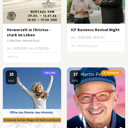
Verwurzelt in Christus -
ICF Business Revival Night
stark im Leben
mar., 25/08/2026 · 20:35 Uhr
3-Wochen-online-Kurs
CH-8600 Dübendorf
lun., 24/08/2026 – lun., 07/09/2026
Online
25
ONLINE
27
3 TERMINE
AUG
AUG