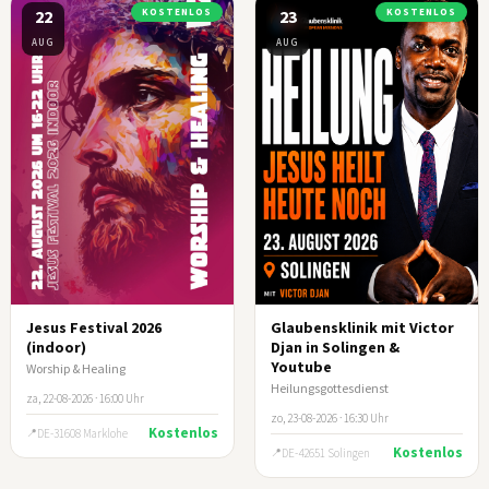
22
KOSTENLOS
23
KOSTENLOS
AUG
AUG
Jesus Festival 2026
Glaubensklinik mit Victor
(indoor)
Djan in Solingen &
Youtube
Worship & Healing
Heilungsgottesdienst
za, 22-08-2026 · 16:00 Uhr
zo, 23-08-2026 · 16:30 Uhr
Kostenlos
DE-31608 Marklohe
Kostenlos
DE-42651 Solingen