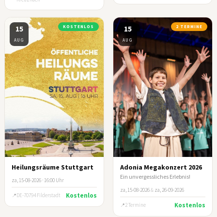
15
KOSTENLOS
15
2 TERMINE
AUG
AUG
Heilungsräume Stuttgart
Adonia Megakonzert 2026
Ein unvergessliches Erlebnis!
za, 15-08-2026 · 16:00 Uhr
za, 15-08-2026
&
za, 26-09-2026
Kostenlos
DE-70794 Filderstadt
Kostenlos
2 Termine