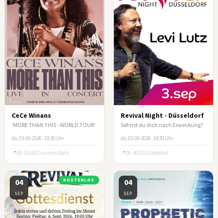
CeCe Winans
Revival Night - Düsseldorf
‘MORE THAN THIS - WORLD TOUR‘
Sehnst du dich nach Erweckung?
do, 03-09-2026 · 19:30 Uhr
do, 03-09-2026 · 18:30 Uhr
DE-51643 Gummersbach
DE-40233 Düsseldorf
04
KOSTENLOS
04
SEP
SEP