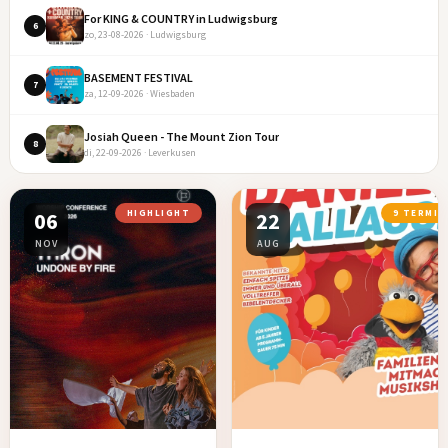
For KING & COUNTRY in Ludwigsburg
6
zo, 23-08-2026 · Ludwigsburg
BASEMENT FESTIVAL
7
za, 12-09-2026 · Wiesbaden
Josiah Queen - The Mount Zion Tour
8
di, 22-09-2026 · Leverkusen
06
HIGHLIGHT
22
9 TERMIN
NOV
AUG