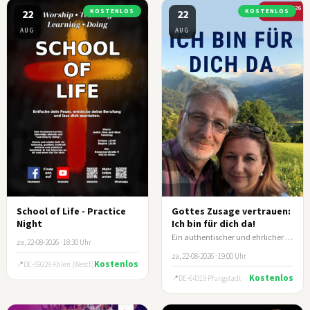
22
KOSTENLOS
22
KOSTENLOS
AUG
AUG
School of Life - Practice
Gottes Zusage vertrauen:
Night
Ich bin für dich da!
Ein authentischer und ehrlicher Lebensbericht von Ehepaar Klein
za, 22-08-2026 · 18:30 Uhr
za, 22-08-2026 · 19:00 Uhr
Kostenlos
DE-59229 Ahlen (Westf.)
Kostenlos
DE-64319 Pfungstadt