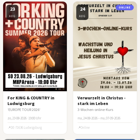
23
24
ONLINE
AUG
AUG
For KING & COUNTRY in
Verwurzelt in Christus -
Ludwigsburg
stark im Leben
‘EUROPE TOUR 2026‘
3-Wochen-online-Kurs
zo, 23-08-2026 · 19:00 Uhr
ma, 24-08-2026 – ma, 07-09-2026
DE-71636 Ludwigsburg
Online