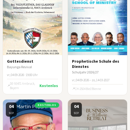
Gottesdienst
Prophetische Schule des
Dienstes
Bayunga Revival
Schuljahr 2026/27
vr, 04-09-2026 · 19:00 Uhr
vr, 04-09-2026 – zo, 14-03-2027
DE-93471 Arnbruck,
Kostenlos
Bayern
CH-2504 Biel/Bienne
04
KOSTENLOS
04
SEP
SEP