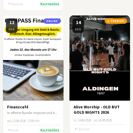
Kostenlos
4 Termine
12
ONLINE
14
3 TERMINE
AUG
AUG
Finanzcafé
Alive Worship - OLD BUT
GOLD NIGHTS 2026
In offener Runde: Impulse und Austausch zum biblischen Umgang mit Geld und Besitz
vr, 14-08-2026
–
zo, 16-08-2026
wo, 12-08-2026 · 17:00 Uhr
3 Termine
Kostenlos
Online