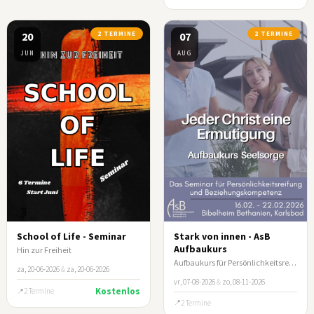
20
2 TERMINE
07
2 TERMINE
JUN
AUG
School of Life - Seminar
Stark von innen - AsB
Aufbaukurs
Hin zur Freiheit
Aufbaukurs für Persönlichkeitsreifung und Beziehungskompetenz
za, 20-06-2026
&
za, 20-06-2026
vr, 07-08-2026
&
zo, 08-11-2026
Kostenlos
2 Termine
2 Termine