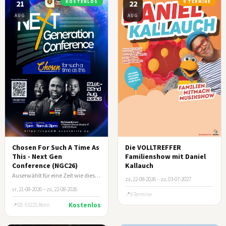
21
KOSTENLOS
22
9 TERMINE
AUG
AUG
Chosen For Such A Time As
Die VOLLTREFFER
This - Next Gen
Familienshow mit Daniel
Conference (NGC26)
Kallauch
Auserwählt für eine Zeit wie diese (Esth 4:14)
za, 22-08-2026
–
za, 03-07-2027
vr, 21-08-2026 – za, 22-08-2026
9 Termine
Kostenlos
DE-53225 Bonn