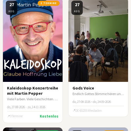
27
3 TERMINE
27
AUG
AUG
Kaleidoskop Konzertreihe
Gods Voice
mit Martin Pepper
Endlich Gottes Stimme hören und nicht mehr spekulieren
Viele Farben. Viele Geschichten. Ein Abend, der berührt.
do, 27-08-2026 – do, 24-09-2026
do, 27-08-2026
–
za, 14-11-2026
DE-65205 Wiesbaden
Kostenlos
3 Termine