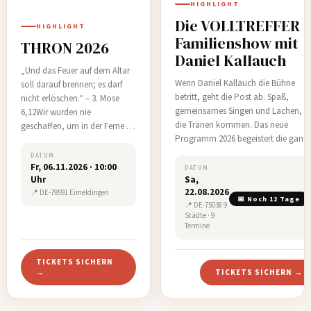
HIGHLIGHT
Die VOLLTREFFER
HIGHLIGHT
Familienshow mit
THRON 2026
Daniel Kallauch
„Und das Feuer auf dem Altar
Wenn Daniel Kallauch die Bühne
soll darauf brennen; es darf
betritt, geht die Post ab. Spaß,
nicht erlöschen.“ – 3. Mose
gemeinsames Singen und Lachen, bi
6,12Wir wurden nie
die Tränen kommen. Das neue
geschaffen, um in der Ferne zu
Programm 2026 begeistert die ganz
stehen. Wir wurden
Familie.Geeignet für Kinder ab 5
geschaffen, um vor Seinem
DATUM
Jahren. Programmdauer: 75 Minute
Fr, 06.11.2026 · 10:00
Thron zu leben – dort, wo das
DATUM
Sa,
Uhr
pausenloser Spaß.…
Feuer brennt, die Liebe regiert
22.08.2026
📍 DE-79591 Eimeldingen
und alles andere klein
📅 Noch 12 Tage
📍 DE-75038 9
wird.Diese Generation wird
Städte · 9
sich nicht vor Beq…
Termine
TICKETS SICHERN
→
TICKETS SICHERN →