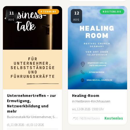
11
4 TERMINE
12
KOSTENLOS
AUG
AUG
Unternehmertreffen – zur
Healing-Room
Ermutigung,
in Heilbronn-Kirchhausen
Netzwerkbildung und
wo, 12-08-2026 · 19:00 Uhr
mehr
Businesstalk für Unternehmer, Selbstständige und leitende Führungskräfte
Kostenlos
DE-74078 Heilbronn
di, 11-08-2026
–
di, 01-12-2026