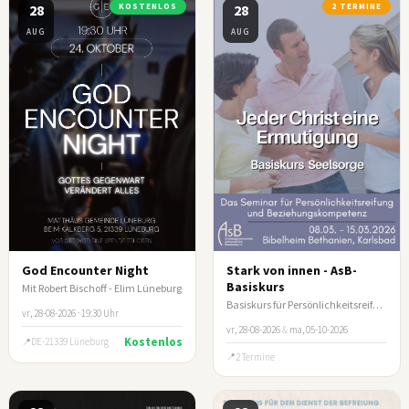
28
KOSTENLOS
28
2 TERMINE
AUG
AUG
God Encounter Night
Stark von innen - AsB-
Basiskurs
Mit Robert Bischoff - Elim Lüneburg
Basiskurs für Persönlichkeitsreifung und Beziehungskompetenz
vr, 28-08-2026 · 19:30 Uhr
vr, 28-08-2026
&
ma, 05-10-2026
Kostenlos
DE-21339 Lüneburg
2 Termine