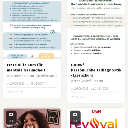
Erste Hilfe Kurs für
GROW®
mentale Gesundheit
Persönlichkeitsdiagnostik
- Lizenzkurs
präventiv handeln - SICHER reagieren
Werde GROW®-Coach!
do, 03-09-2026
–
di, 09-11-2027
do, 03-09-2026
–
za, 14-11-2026
12 Termine
3 Termine
03
03
SEP
SEP