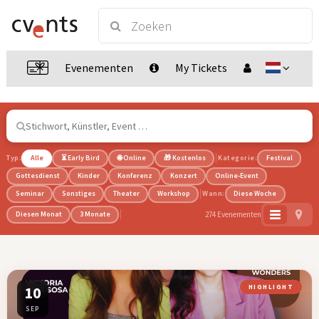
Evenementen
My Tickets
Typ:
Alle
⏳ Early Bird
🌐 Online
🎁 Kostenlos
Kategorie:
Festival
Gottesdienst
Kinder
Konferenz
Konzert
Online-Event
Seminar
Sonstiges
Theater
Workshop
Wann:
Diese Woche
274 Evenementen
Diesen Monat
3 Monate
10
HIGHLIGHT
SEP