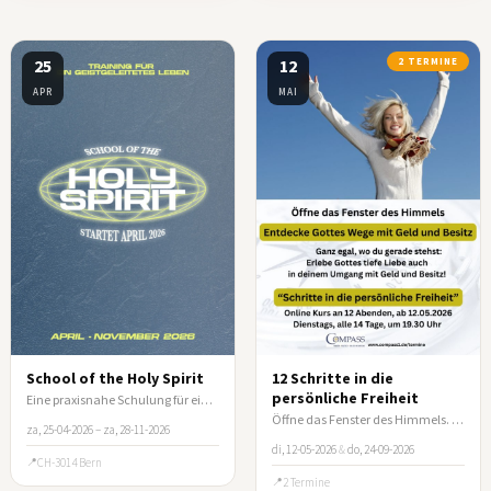
25
12
2 TERMINE
APR
MAI
School of the Holy Spirit
12 Schritte in die
persönliche Freiheit
Eine praxisnahe Schulung für ein vom Heiligen Geist geleitetes Leben
Öffne das Fenster des Himmels. Entdecke Gottes Wege mit Geld und Besitz!
za, 25-04-2026 – za, 28-11-2026
di, 12-05-2026
&
do, 24-09-2026
CH-3014 Bern
2 Termine