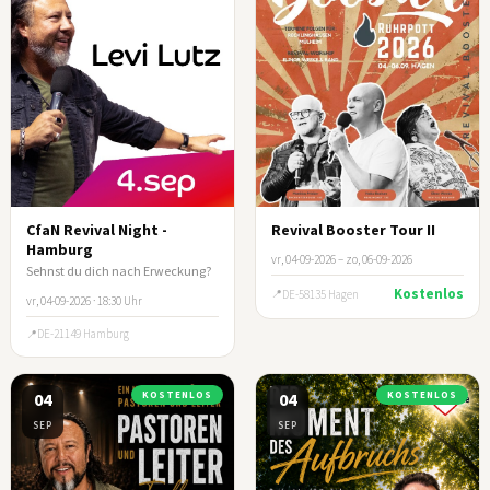
CfaN Revival Night -
Revival Booster Tour II
Hamburg
vr, 04-09-2026 – zo, 06-09-2026
Sehnst du dich nach Erweckung?
Kostenlos
DE-58135 Hagen
vr, 04-09-2026 · 18:30 Uhr
DE-21149 Hamburg
04
KOSTENLOS
04
KOSTENLOS
SEP
SEP