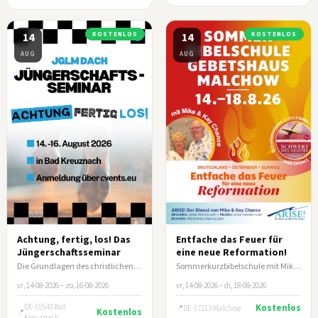
14
KOSTENLOS
14
KOSTENLOS
AUG
AUG
Achtung, fertig, los! Das
Entfache das Feuer für
Jüngerschaftsseminar
eine neue Reformation!
Die Grundlagen des christlichen Lebens und wie du andere darin anleitest.
Sommerkurzbibelschule mit Mike & Kay Chance
vr, 14-08-2026 – zo, 16-08-2026
vr, 14-08-2026 – di, 18-08-2026
DE-55543 Bad
Kostenlos
DE-17213 Malchow
Kostenlos
Kreuznach