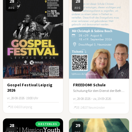
28
28
AUG
AUG
Gospel Festival Leipzig
FREEDOM! Schule
2026
Schulung für den Dienst der Befreiung
vr, 28-08-2026 · 19:00 Uhr
vr, 28-08-2026 – za, 19-09-2026
DE-04103 Leipzig
DE-24537 Neumünster
28
KOSTENLOS
29