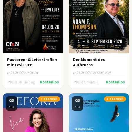
Pastoren- & Leitertreffen
Der Moment des
mit Levi Lutz
Aufbruchs
vr, 04-09-2026 · 14:00 Uhr
vr, 04-09-2026 – zo, 06-09-2026
Kostenlos
Kostenlos
DE-21149 Hamburg
DE-31737 Rinteln
05
7 TERMINE
05
3 TERMINE
SEP
SEP