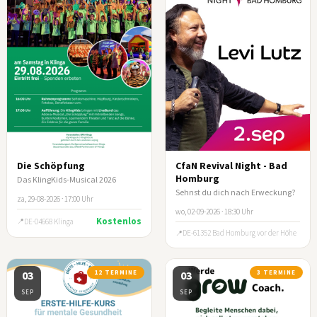
Die Schöpfung
CfaN Revival Night - Bad
Homburg
Das KlingKids-Musical 2026
Sehnst du dich nach Erweckung?
za, 29-08-2026 · 17:00 Uhr
wo, 02-09-2026 · 18:30 Uhr
Kostenlos
DE-04668 Klinga
DE-61352 Bad Homburg vor der Höhe
03
12 TERMINE
03
3 TERMINE
SEP
SEP