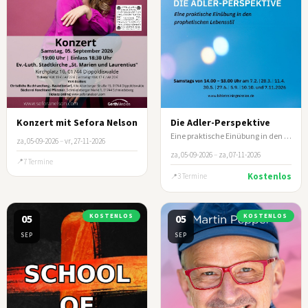
Konzert mit Sefora Nelson
Die Adler-Perspektive
Eine praktische Einübung in den prophetischen Lebensstil
za, 05-09-2026
–
vr, 27-11-2026
za, 05-09-2026
–
za, 07-11-2026
7 Termine
Kostenlos
3 Termine
05
KOSTENLOS
05
KOSTENLOS
SEP
SEP