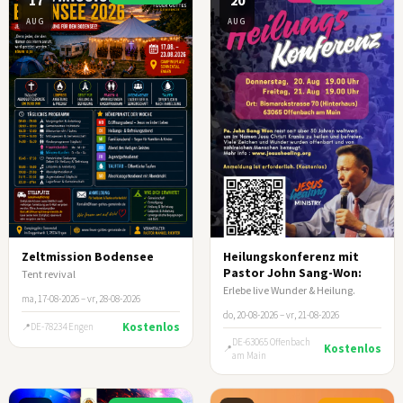
AUG
AUG
Zeltmission Bodensee
Heilungskonferenz mit
Pastor John Sang-Won:
Tent revival
Erlebe live Wunder & Heilung.
ma, 17-08-2026 – vr, 28-08-2026
do, 20-08-2026 – vr, 21-08-2026
Kostenlos
DE-78234 Engen
DE-63065 Offenbach
Kostenlos
am Main