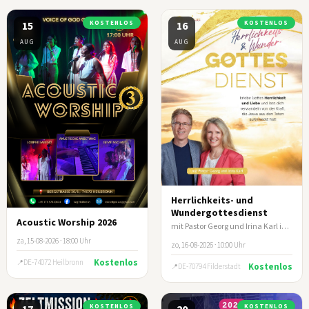
15
KOSTENLOS
16
KOSTENLOS
AUG
AUG
Herrlichkeits- und
Wundergottesdienst
Acoustic Worship 2026
mit Pastor Georg und Irina Karl in Filderstadt/Stuttgart
za, 15-08-2026 · 18:00 Uhr
zo, 16-08-2026 · 10:00 Uhr
Kostenlos
DE-74072 Heilbronn
Kostenlos
DE-70794 Filderstadt
17
KOSTENLOS
20
KOSTENLOS