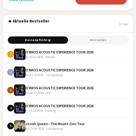
🔥 Aktuelle Bestseller
14 Tage
Kostenpflichtig
Kostenlos
O'BROS ACOUSTIC EXPERIENCE TOUR 2026
1
za, 05-12-2026 · Wetzlar
O'BROS ACOUSTIC EXPERIENCE TOUR 2026
2
do, 03-12-2026 · Ludwigsburg
O'BROS ACOUSTIC EXPERIENCE TOUR 2026
3
zo, 06-12-2026 · Hof
O'BROS ACOUSTIC EXPERIENCE TOUR 2026
4
vr, 04-12-2026 · Freiburg
Josiah Queen - The Mount Zion Tour
5
wo, 23-09-2026 · Ludwigsburg