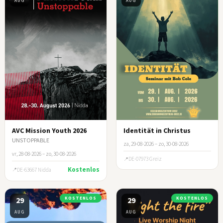
AUG
AUG
AVC Mission Youth 2026
Identität in Christus
UNSTOPPABLE
za, 29-08-2026 – zo, 30-08-2026
vr, 28-08-2026 – zo, 30-08-2026
DE-07973 Greiz
Kostenlos
DE-63667 Nidda
29
KOSTENLOS
29
KOSTENLOS
AUG
AUG