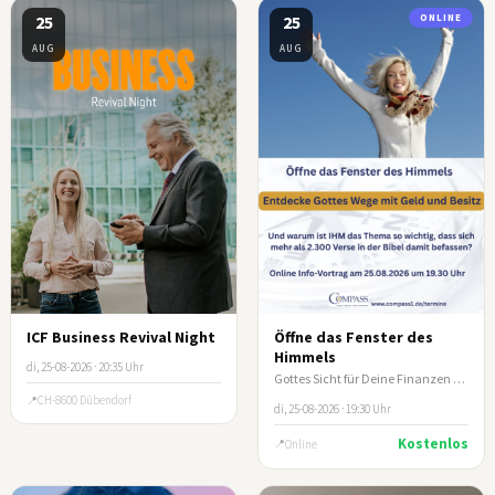
25
25
ONLINE
AUG
AUG
ICF Business Revival Night
Öffne das Fenster des
Himmels
di, 25-08-2026 · 20:35 Uhr
Gottes Sicht für Deine Finanzen - Online-Infoabend COMPASS e.V.
CH-8600 Dübendorf
di, 25-08-2026 · 19:30 Uhr
Kostenlos
Online