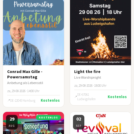
Conrad Max Gille -
Light the fire
Powersamstag
Live Worshipnight
Anbetung als Lebensstil
za, 29-08-2026 · 18:00 Uhr
za, 29-08-2026 · 14:00 Uhr
DE-67061
Kostenlos
Ludwigshafen
Kostenlos
DE-22043 Hamburg
29
KOSTENLOS
02
AUG
SEP