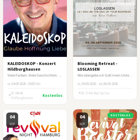
KALEIDOSKOP - Konzert
Blooming Retreat -
Hildburghausen
LOSLASSEN
Viele Farben. Viele Geschichten. Ein Abend, der berührt.
Wie übergebe ich Gott mein Unternehmen?
vr, 04-09-2026 · 19:00 Uhr
vr, 04-09-2026 – zo, 06-09-2026
DE-98646
DE-37441 Bad Sachsa
Kostenlos
Hildburghausen
04
04
KOSTENLOS
SEP
SEP