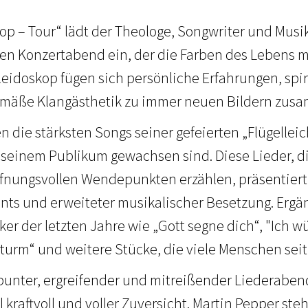
kop – Tour“ lädt der Theologe, Songwriter und Musi
en Konzertabend ein, der die Farben des Lebens m
eidoskop fügen sich persönliche Erfahrungen, spir
emäße Klangästhetik zu immer neuen Bildern zus
n die stärksten Songs seiner gefeierten „Flügelleic
seinem Publikum gewachsen sind. Diese Lieder, d
nungsvollen Wendepunkten erzählen, präsentiert
ts und erweiteter musikalischer Besetzung. Ergä
iker der letzten Jahre wie „Gott segne dich“, "Ich w
turm“ und weitere Stücke, die viele Menschen sei
 bunter, ergreifender und mitreißender Liederabend
kraftvoll und voller Zuversicht. Martin Pepper ste