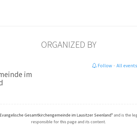
ORGANIZED BY
Follow
·
All event
meinde im
d
"Evangelische Gesamtkirchengemeinde im Lausitzer Seenland"
and is the le
responsible for this page and its content.