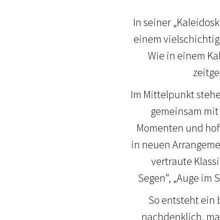
In seiner „Kaleidos
einem vielschichtig
Wie in einem Kal
zeitg
Im Mittelpunkt stehe
gemeinsam mit 
Momenten und hoff
in neuen Arrangemen
vertraute Klass
Segen", „Auge im S
So entsteht ein
nachdenklich, mal 