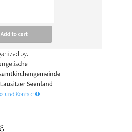
ganized by:
angelische
samtkirchengemeinde
 Lausitzer Seenland
os und Kontakt
rg