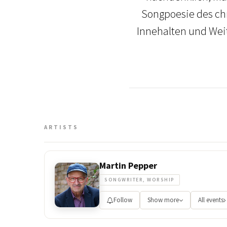
Songpoesie des chr
Innehalten und Weit
ARTISTS
Martin Pepper
SONGWRITER, WORSHIP
Follow
Show more
All events