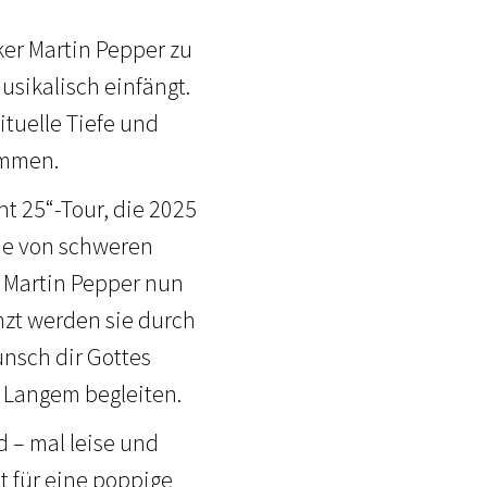
ker Martin Pepper zu
usikalisch einfängt.
ituelle Tiefe und
ammen.
ht 25“-Tour, die 2025
ie von schweren
 Martin Pepper nun
nzt werden sie durch
ünsch dir Gottes
t Langem begleiten.
 – mal leise und
ht für eine poppige