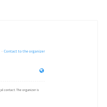
s
·
Contact to the organizer
gal contact. The organizer is