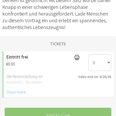
Denken ist gefährlich! Mit diesem Satz wurde Daniel
Knapp in einer schwierigen Lebensphase
konfrontiert und herausgefordert. Lade Menschen
zu diesem Vortrag ein und erlebt ein spannendes,
authentisches Lebenszeugnis!
TICKETS
Eintritt frei
€0.00
Die Veranstaltung ist
Sales end on: 9/26/26
kostenlos. Sie zahlen
lediglich Ihren eigenen
Show more
Verzehr im Restaurant.
Anmeldung auch über
Homepage, kurze Mail,
hier
möglich.
Add to Cart