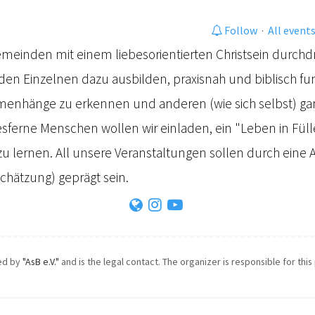
Follow
·
All event
Gemeinden mit einem liebesorientierten Christsein durch
en Einzelnen dazu ausbilden, praxisnah und biblisch fundi
nhänge zu erkennen und anderen (wie sich selbst) gan
sferne Menschen wollen wir einladen, ein "Leben in Füll
zu lernen. All unsere Veranstaltungen sollen durch ein
chätzung) geprägt sein.
zed by
"AsB e.V."
and is the legal contact. The organizer is responsible for this