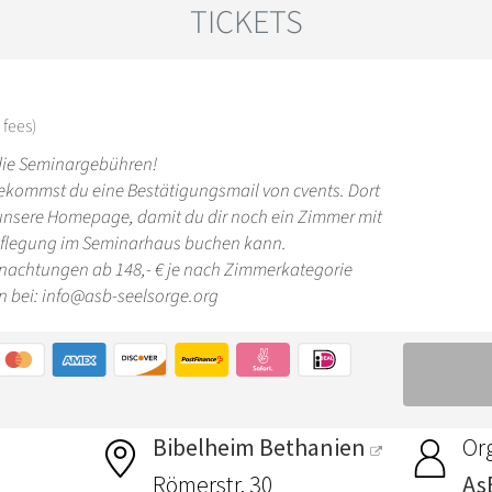
Bibelheim Bethanien
Or
Römerstr. 30
AsB