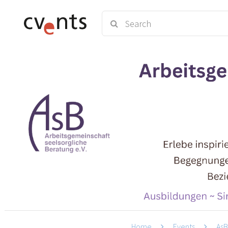
Home
Events
AsB