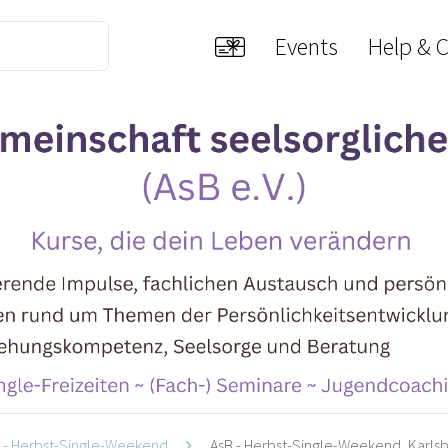
Events
Help & 
 - Herbst-Single-Weekend
AsB - Herbst-Single-Weekend, Karls