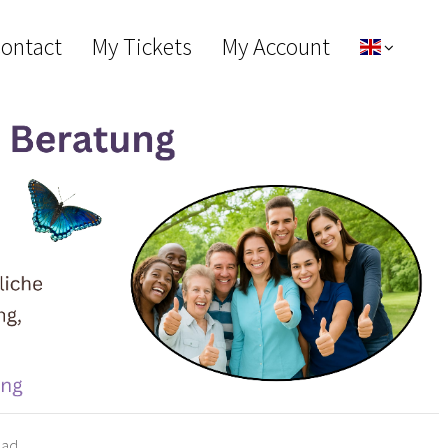
Contact
My Tickets
My Account
bad