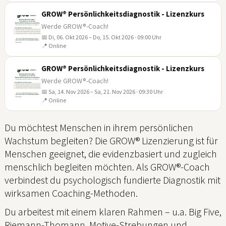
SEP
GROW® Persönlichkeitsdiagnostik - Lizenzkurs
Werde GROW®-Coach!
📅 Di, 06. Okt 2026 – Do, 15. Okt 2026 · 09:00 Uhr
06
📍 Online
OKT
GROW® Persönlichkeitsdiagnostik - Lizenzkurs
Werde GROW®-Coach!
📅 Sa, 14. Nov 2026 – Sa, 21. Nov 2026 · 09:30 Uhr
14
📍 Online
NOV
Du möchtest Menschen in ihrem persönlichen
Wachstum begleiten? Die GROW® Lizenzierung ist für
Menschen geeignet, die evidenzbasiert und zugleich
menschlich begleiten möchten. Als GROW®-Coach
verbindest du psychologisch fundierte Diagnostik mit
wirksamen Coaching-Methoden.
Du arbeitest mit einem klaren Rahmen – u.a. Big Five,
Riemann-Thomann, Motive-Strebungen und