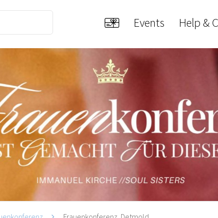
Events
Help & 
uenkonferenz
Frauenkonferenz, Detmold