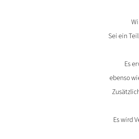
Wi
Sei ein Tei
Es e
ebenso wie
Zusätzlic
Es wird 