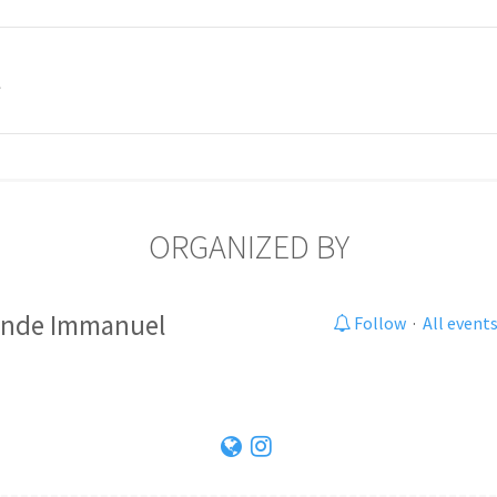
t
ORGANIZED BY
inde Immanuel
Follow
·
All event