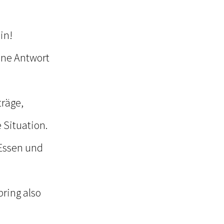
in!
ohne Antwort
räge,
 Situation.
 Essen und
ring also