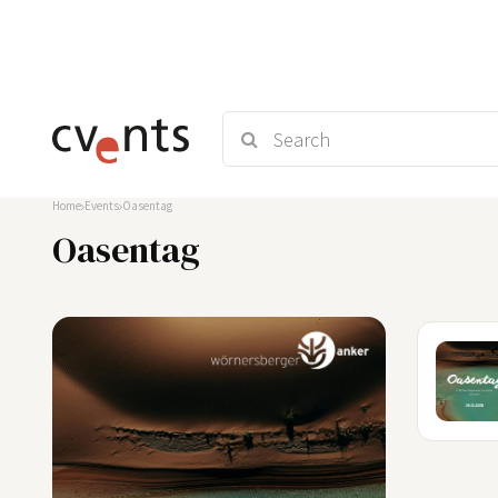
Home
Events
Oasentag
Oasentag
05
DEZ