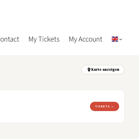
Contact
My Tickets
My Account
Karte anzeigen
TICKETS →