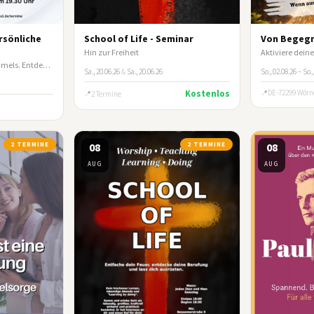
ersönliche
School of Life - Seminar
Von Begegn
Hin zur Freiheit
Öffne das Fenster des Himmels. Entdecke Gottes Wege mit Geld und Besitz!
Sa., 20.06.26
&
Sa., 20.06.26
So., 02.08.26 – So.
Kostenlos
DE-72299 Wörn
2 Termine
2 TERMINE
08
2 TERMINE
08
AUG
AUG