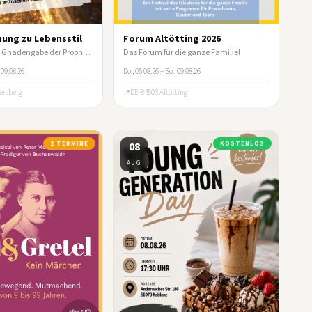
ung zu Lebensstil
Forum Altötting 2026
Aktiviere deine Gnadengabe der Prophetie und der Geisterunterscheidung
Das Forum für die ganze Familie!
, 09.08.26
Do., 06.08.26 – So., 09.08.26
ersberg
DE-84503 Altötting
2 TERMINE
08
KOSTENLOS
AUG