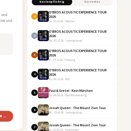
Kostenpflichtig
Kostenlos
O'BROS ACOUSTIC EXPERIENCE TOUR
t und
2026
1
 hier und
Sa., 05.12.26 · Wetzlar
O'BROS ACOUSTIC EXPERIENCE TOUR
2026
2
Do., 03.12.26 · Ludwigsburg
O'BROS ACOUSTIC EXPERIENCE TOUR
2026
3
Fr., 04.12.26 · Freiburg
O'BROS ACOUSTIC EXPERIENCE TOUR
2026
4
So., 06.12.26 · Hof
Paul & Gretel - Kein Märchen
5
Sa., 08.08.26 · Bad Blankenburg
Josiah Queen - The Mount Zion Tour
6
Mi., 23.09.26 · Ludwigsburg
RN →
Josiah Queen - The Mount Zion Tour
7
Di., 22.09.26 · Leverkusen