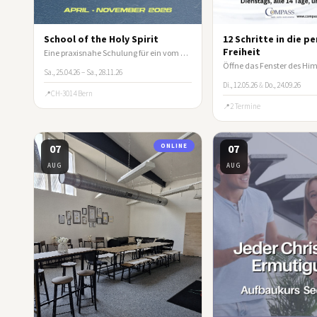
School of the Holy Spirit
12 Schritte in die p
Freiheit
Eine praxisnahe Schulung für ein vom Heiligen Geist geleitetes Leben
Sa., 25.04.26 – Sa., 28.11.26
Di., 12.05.26
&
Do., 24.09.26
CH-3014 Bern
2 Termine
07
ONLINE
07
AUG
AUG