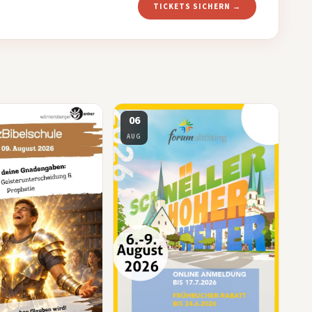
TICKETS SICHERN →
06
AUG