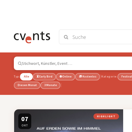
Typ:
Alle
⏳ Early Bird
🌐 Online
🎁 Kostenlos
Kategorie:
Festiva
Diesen Monat
3 Monate
07
HIGHLIGHT
OKT