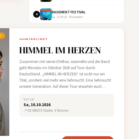
BASEMENT FESTIVAL
8
Sa., 12.09.26 · Wiesbaden
E
HIGHLIGHT
HIMMEL IM HERZEN
Zusammen mit seiner Ehefrau Jeannette und der Band
geht Miroslav im Oktober 2026 auf Tour durch
Deutschland. „HIMMEL IM HERZEN“ ist nicht nur ein
Titel, sondern viel mehr eine Sehnsucht. Eine Sehnsucht
unserer Generation. Auf dieser Tour erwarten euch
natürlich viel Musik, aber auch Geschichten hinter den
Liedern,…
DATUM
Sa, 10.10.2026
📍 DE-09427 8 Städte · 8 Termine