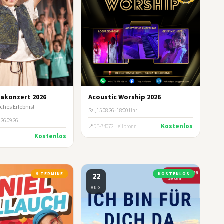
akonzert 2026
Acoustic Worship 2026
ches Erlebnis!
Sa., 15.08.26 · 18:00 Uhr
 26.09.26
Kostenlos
DE-74072 Heilbronn
Kostenlos
9 TERMINE
22
KOSTENLOS
AUG