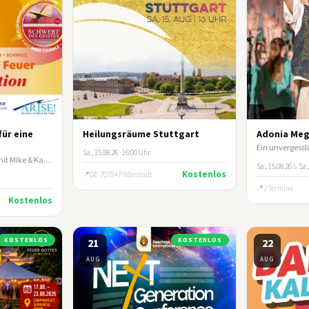
für eine
Heilungsräume Stuttgart
Adonia Meg
Ein unvergessli
Sa., 15.08.26 · 16:00 Uhr
Sommerkurzbibelschule mit Mike & Kay Chance
Sa., 15.08.26
&
Sa.,
Kostenlos
DE-70794 Filderstadt
2 Termine
Kostenlos
KOSTENLOS
21
KOSTENLOS
22
AUG
AUG