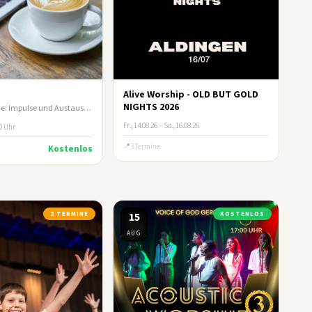
Alive Worship - OLD BUT GOLD
NIGHTS 2026
In offener Runde: Impulse und Austausch zum biblischen Umgang mit Geld und Besitz
Fr., 14.08.26
–
So., 16.08.26
00 Uhr
3 Termine
Kostenlos
2 TERMINE
15
KOSTENLOS
AUG