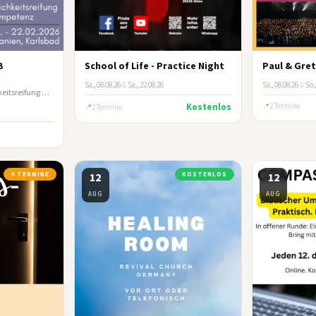
B
School of Life - Practice Night
Paul & Gret
Sa., 08.08.26
&
Sa., 22.08.26
Sa., 08.08.26
&
So.,
Aufbaukurs für Persönlichkeitsreifung und Beziehungskompetenz
Kostenlos
2 Termine
2 Termine
4 TERMINE
12
KOSTENLOS
12
AUG
AUG