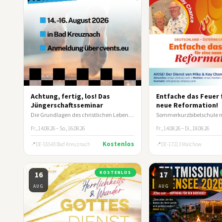
Achtung, fertig, los! Das
Entfache das Feuer 
Jüngerschaftsseminar
neue Reformation!
Die Grundlagen des christlichen Lebens und wie du andere darin anleitest.
Fr., 14.08.26 – So., 16.08.26
Fr., 14.08.26 – Di., 18.08.26
Kostenlos
DE-55543 Bad Kreuznach
DE-17213 Malchow
16
KOSTENLOS
17
AUG
AUG