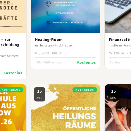
 – zur
Healing-Room
Finanzcafé
erkbildung
in Heilbronn-Kirchhausen
Mi., 12.08.26 · 19:00 Uhr
Mi., 12.08.26 · 17:
Businesstalk für Unternehmer, Selbstständige und leitende Führungskräfte
Kostenlos
DE-74078 Heilbronn
Online
Kostenlos
KOSTENLOS
15
KOSTENLOS
15
AUG
AUG