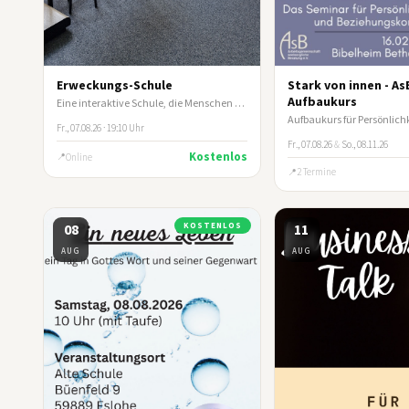
Erweckungs-Schule
Stark von innen - As
Aufbaukurs
Eine interaktive Schule, die Menschen befähigt, aus ihrer Identität in Christus zu leben.
Fr., 07.08.26 · 19:10 Uhr
Fr., 07.08.26
&
So., 08.11.26
Kostenlos
Online
2 Termine
08
KOSTENLOS
11
AUG
AUG