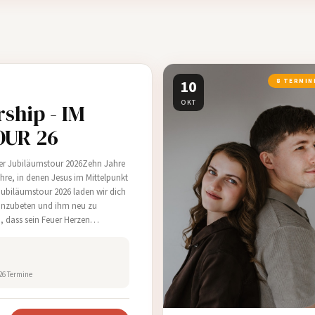
10
8 TERMIN
OKT
ship - IM
OUR 26
uer Jubiläumstour 2026Zehn Jahre
hre, in denen Jesus im Mittelpunkt
 Jubiläumstour 2026 laden wir dich
anzubeten und ihm neu zu
, dass sein Feuer Herzen
 entfacht und Menschen tiefer in
 26 Termine