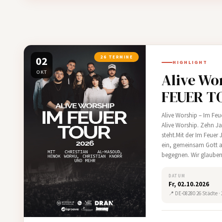
02
26 TERMINE
HIGHLIGHT
OKT
Alive Wor
FEUER T
Alive Worship – Im Fe
Alive Worship. Zehn Ja
steht.Mit der Im Feuer
ein, gemeinsam Gott 
begegnen. Wir glauben
verändert, Glauben neu
s…
DATUM
Fr, 02.10.2026
📍 DE-08280 26 Städte ·