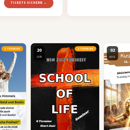
TICKETS SICHERN →
2 TERMINE
20
2 TERMINE
02
JUN
AUG