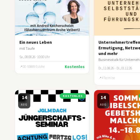
Ein neues Leben
Unternehmertreffen
Ermutigung, Netzw
mit Taufe
und mehr
Sa., 08.08.26 · 10:00 Uhr
Kostenlos
DE-59889 Eslohe
Di., 11.08.26
–
Di., 01.12.26
4 Termine
14
KOSTENLOS
14
AUG
AUG