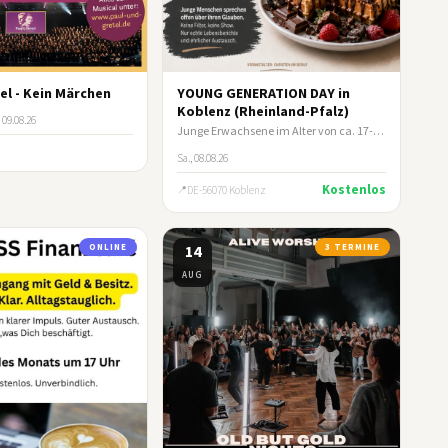
el - Kein Märchen
YOUNG GENERATION DAY in
Koblenz (Rheinland-Pfalz)
 09.08.26
Junge Erwachsene im Alter von ca. 17-35 Jahre
Sa., 08.08.26
Kostenlos
DE-56070 Koblenz
ONLINE
14
3 TERMINE
AUG