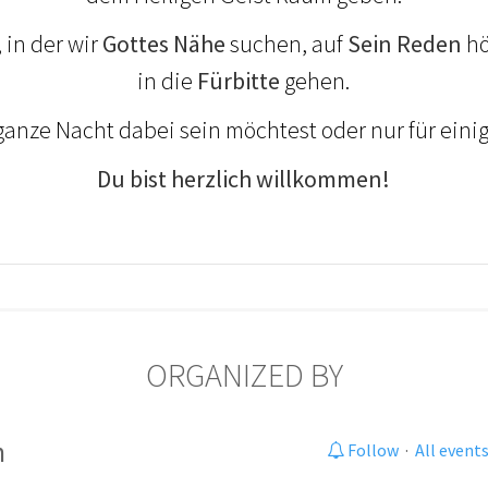
, in der wir
Gottes Nähe
suchen, auf
Sein Reden
hö
in die
Fürbitte
gehen.
ganze Nacht dabei sein möchtest oder nur für eini
Du bist herzlich willkommen!
ORGANIZED BY
m
Follow
·
All event