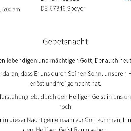
DE-67346 Speyer
, 5:00 am
Gebetsnacht
nen
lebendigen
und
mächtigen Gott
, Der auch heu
r daran, dass Er uns durch Seinen Sohn,
unseren H
erlöst und frei gemacht hat.
uferstehung lebt durch den
Heiligen Geist
in uns un
noch.
 in dieser Nacht gemeinsam vor Gott kommen, Ih
dem Heiligen Geist Raum geben.