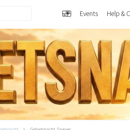
Events
Help & 
betsnacht
Gebetsnacht, Speyer