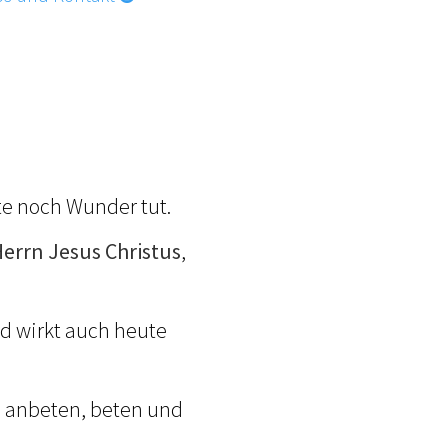
te noch Wunder tut.
errn Jesus Christus
,
d wirkt auch heute
n anbeten, beten und