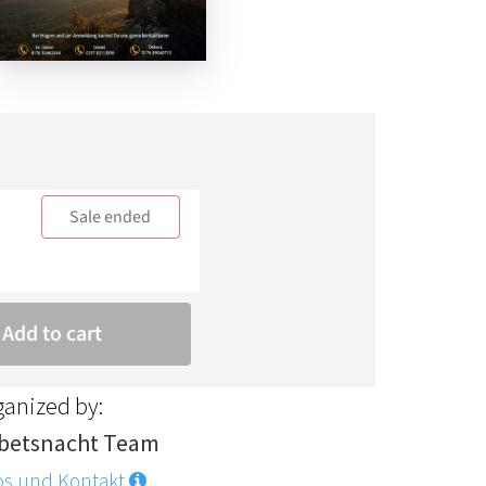
ganized by:
betsnacht Team
os und Kontakt