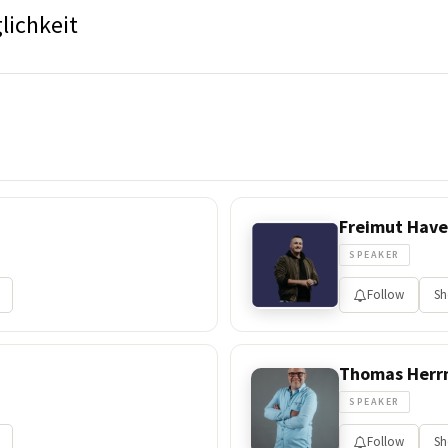
lichkeit
Freimut Hav
SPEAKER
Follow
Sh
Thomas Her
SPEAKER
Follow
Sh