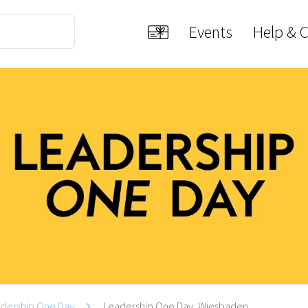
Events
Help & 
dership One Day
Leadership One Day, Wiesbaden