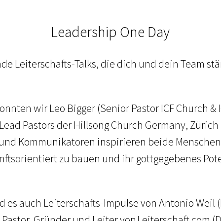
Leadership One Day
nde Leiterschafts-Talks, die dich und dein Team stä
onnten wir Leo Bigger (Senior Pastor ICF Church 
Lead Pastors der Hillsong Church Germany, Zürich
er und Kommunikatoren inspirieren beide Menschen 
ftsorientiert zu bauen und ihr gottgegebenes Pote
d es auch Leiterschafts-Impulse von Antonio Weil
astor, Gründer und Leiter von Leiterschaft.com (Di