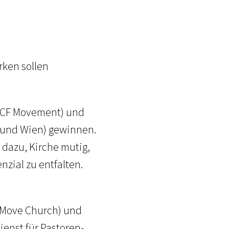
rken sollen
& ICF Movement) und
 und Wien) gewinnen.
dazu, Kirche mutig,
nzial zu entfalten.
 (Move Church) und
enst für Pastoren-,