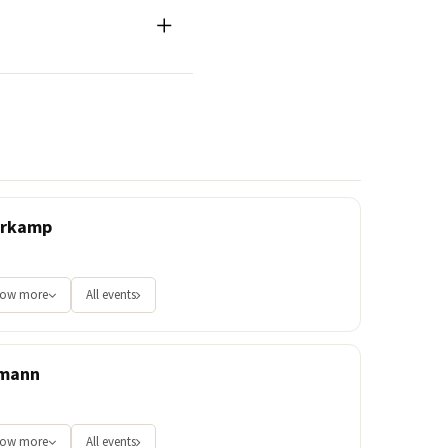
erkamp
ow more
All events
rmann
ow more
All events