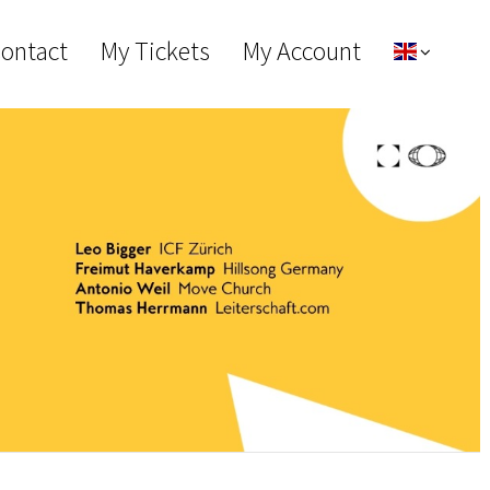
Contact
My Tickets
My Account