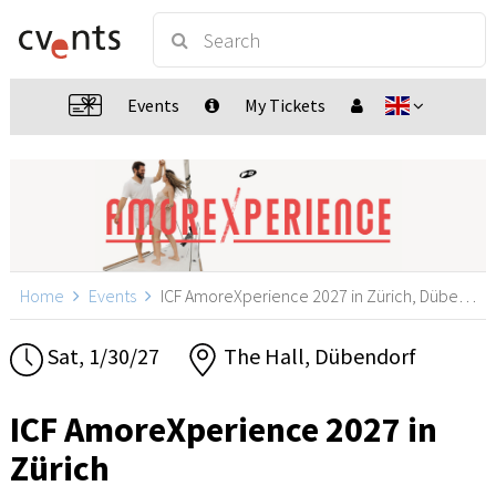
Events
My Tickets
Home
Events
ICF AmoreXperience 2027 in Zürich, Dübendorf
Sat, 1/30/27
The Hall, Dübendorf
ICF AmoreXperience 2027 in
Zürich