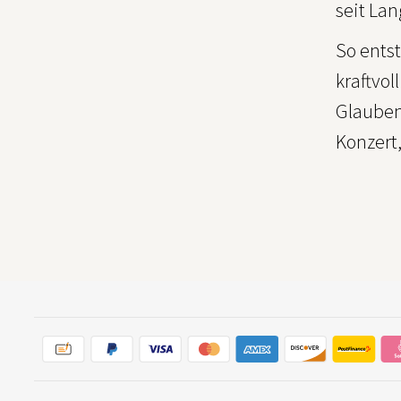
seit La
So ents
kraftvol
Glaubens
Konzert