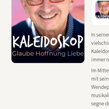
12
SEP
In seine
vielsch
Kaleidos
immer n
Im Mitte
mit sei
Wendepu
musikali
segne d