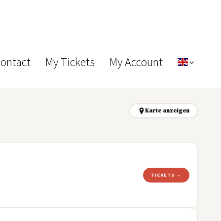
Contact
My Tickets
My Account
Karte anzeigen
TICKETS →