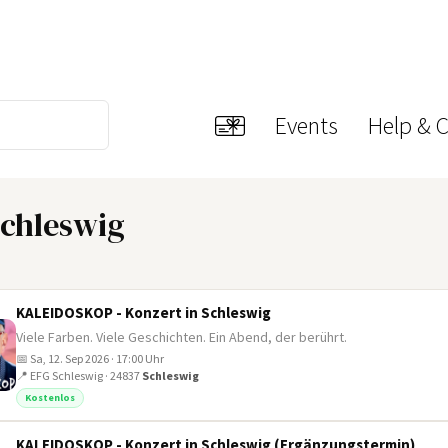
Events
Help & 
Schleswig
KALEIDOSKOP - Konzert in Schleswig
Viele Farben. Viele Geschichten. Ein Abend, der berührt.
📅 Sa, 12. Sep 2026 · 17:00 Uhr
📍 EFG Schleswig · 24837
Schleswig
Kostenlos
KALEIDOSKOP - Konzert in Schleswig (Ergänzungstermin)