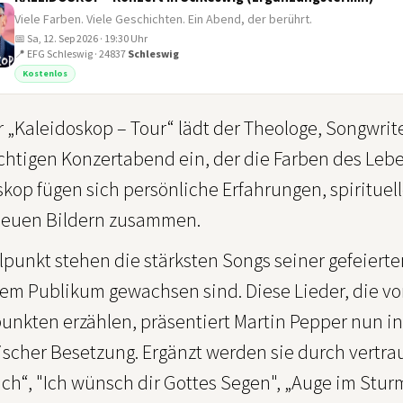
Viele Farben. Viele Geschichten. Ein Abend, der berührt.
📅 Sa, 12. Sep 2026 · 19:30 Uhr
📍 EFG Schleswig · 24837
Schleswig
Kostenlos
r „Kaleidoskop – Tour“ lädt der Theologe, Songwri
ichtigen Konzertabend ein, der die Farben des Lebe
kop fügen sich persönliche Erfahrungen, spirituel
euen Bildern zusammen.
lpunkt stehen die stärksten Songs seiner gefeiert
nem Publikum gewachsen sind. Diese Lieder, die 
nkten erzählen, präsentiert Martin Pepper nun i
scher Besetzung. Ergänzt werden sie durch vertraut
ich“, "Ich wünsch dir Gottes Segen", „Auge im Stur