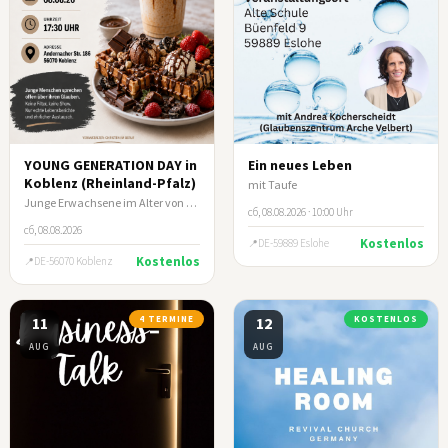
YOUNG GENERATION DAY in
Ein neues Leben
Koblenz (Rheinland-Pfalz)
mit Taufe
Junge Erwachsene im Alter von ca. 17-35 Jahre
сб, 08.08.2026 · 10:00 Uhr
сб, 08.08.2026
Kostenlos
DE-59889 Eslohe
Kostenlos
DE-56070 Koblenz
11
4 TERMINE
12
KOSTENLOS
AUG
AUG