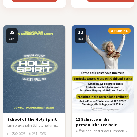
25
12
2 TERMINE
APR
MAI
School of the Holy Spirit
12 Schritte in die
persönliche Freiheit
Eine praxisnahe Schulung für ein vom Heiligen Geist geleitetes Leben
Öffne das Fenster des Himmels. Entdecke Gottes Wege mit Geld und Besitz!
сб, 25.04.2026 – сб, 28.11.2026