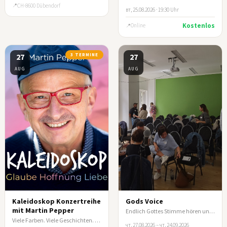
CH-8600 Dübendorf
вт, 25.08.2026 · 19:30 Uhr
Kostenlos
Online
27
3 TERMINE
27
AUG
AUG
Kaleidoskop Konzertreihe
Gods Voice
mit Martin Pepper
Endlich Gottes Stimme hören und nicht mehr spekulieren
Viele Farben. Viele Geschichten. Ein Abend, der berührt.
чт, 27.08.2026 – чт, 24.09.2026