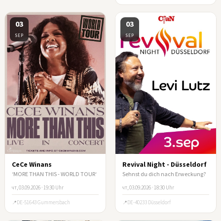
03
03
SEP
SEP
CeCe Winans
Revival Night - Düsseldorf
‘MORE THAN THIS - WORLD TOUR‘
Sehnst du dich nach Erweckung?
чт, 03.09.2026 · 19:30 Uhr
чт, 03.09.2026 · 18:30 Uhr
DE-51643 Gummersbach
DE-40233 Düsseldorf