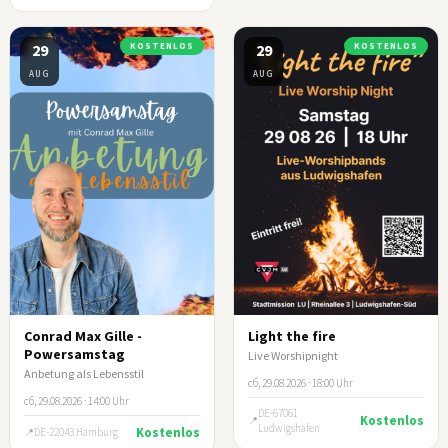
29
KOSTENLOS
29
KOSTENLOS
AUG
AUG
Conrad Max Gille -
Light the fire
Powersamstag
Live Worshipnight
Anbetung als Lebensstil
сб, 29.08.2026 · 18:00 Uhr
сб, 29.08.2026 · 14:00 Uhr
DE-67061
Kostenlos
Ludwigshafen
Kostenlos
DE-22043 Hamburg