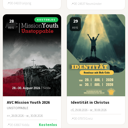
DE-04103 Leipzig
DE-24537 Neumünster
28
KOSTENLOS
29
AUG
AUG
AVC Mission Youth 2026
Identität in Christus
UNSTOPPABLE
сб, 29.08.2026 – вс, 30.08.2026
пт, 28.08.2026 – вс, 30.08.2026
DE-07973 Greiz
Kostenlos
DE-63667 Nidda