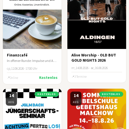
Finanzcafé
Alive Worship - OLD BUT
GOLD NIGHTS 2026
In offener Runde: Impulse und Austausch zum biblischen Umgang mit Geld und Besitz
пт, 14.08.2026
–
вс, 16.08.2026
ср, 12.08.2026 · 17:00 Uhr
3 Termine
Kostenlos
Online
14
KOSTENLOS
14
KOSTENLOS
AUG
AUG