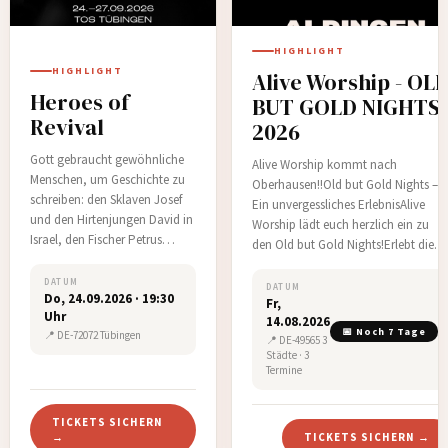
HIGHLIGHT
HIGHLIGHT
Alive Worship - OL
Heroes of
BUT GOLD NIGHTS
Revival
2026
Gott gebraucht gewöhnliche
Alive Worship kommt nach
Menschen, um Geschichte zu
Oberhausen!!Old but Gold Nights –
schreiben: den Sklaven Josef
Ein unvergessliches ErlebnisAlive
und den Hirtenjungen David in
Worship lädt euch herzlich ein zu
Israel, den Fischer Petrus
den Old but Gold Nights!Erlebt die
ebenso wie den Mönch
kraftvollen Klassiker der weltweiten
Columban,&nbsp;durch den
DATUM
Lobpreisgeschichte live – ein Abend
DATUM
Do, 24.09.2026 · 19:30
Europa&nbsp;evangelisiert
Fr,
voller Anbetung, Gemeinschaft und
Uhr
wurde. Oder denken wir an den
14.08.2026
der Schönheit zeitloser Melodien, di
📅 Noch 7 Tage
📍 DE-72072 Tübingen
Kellner William Joseph
📍 DE-49565 3
Genera…
Städte · 3
Seymour, durch den die
Termine
Erweckung in
der&nbsp;Azusa&nb…
TICKETS SICHERN
→
TICKETS SICHERN →