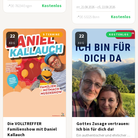
Kostenlos
DE-78234 Engen
пт, 21.08.2026 – сб, 22.08.2026
Kostenlos
DE-53225 Bonn
22
9 TERMINE
22
KOSTENLOS
AUG
AUG
Die VOLLTREFFER
Gottes Zusage vertrauen:
Familienshow mit Daniel
Ich bin für dich da!
Kallauch
Ein authentischer und ehrlicher Lebensbericht von Ehepaar Klein