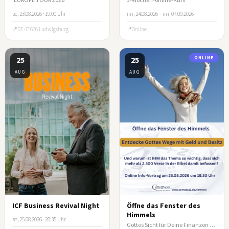
вс, 23.08.2026 · 19:00 Uhr
пн, 24.08.2026 – пн, 07.09.2026
DE-71636 Ludwigsburg
Online
25
25
ONLINE
AUG
AUG
ICF Business Revival Night
Öffne das Fenster des
Himmels
вт, 25.08.2026 · 20:35 Uhr
Gottes Sicht für Deine Finanzen - Online-Infoabend COMPASS e.V.