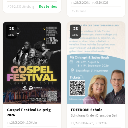
пт, 28.08.2026
&
пн, 05.10.2026
Kostenlos
DE-21339 Lüneburg
2 Termine
28
28
AUG
AUG
Gospel Festival Leipzig
FREEDOM! Schule
2026
Schulung für den Dienst der Befreiung
пт, 28.08.2026 · 19:00 Uhr
пт, 28.08.2026 – сб, 19.09.2026