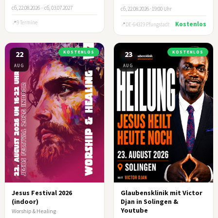
сб, 22.08.2026
–
сб, 03.07.2027
сб, 22.08.2026 · 19:00 Uhr
9 Termine
Kostenlos
DE-64319 Pfungstadt
22
KOSTENLOS
23
KOSTENLOS
AUG
AUG
Jesus Festival 2026
Glaubensklinik mit Victor
(indoor)
Djan in Solingen &
Youtube
Worship & Healing