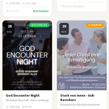
чт, 27.08.2026
–
сб, 14.11.2026
DE-65205 Wiesbaden
Kostenlos
3 Termine
28
KOSTENLOS
28
2 TERMINE
AUG
AUG
God Encounter Night
Stark von innen - AsB-
Basiskurs
Mit Robert Bischoff - Elim Lüneburg
Basiskurs für Persönlichkeitsreifung und Beziehungskompetenz
пт, 28.08.2026 · 19:30 Uhr