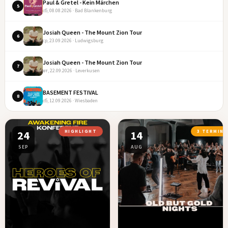
Paul & Gretel - Kein Märchen
5
сб, 08.08.2026 · Bad Blankenburg
Josiah Queen - The Mount Zion Tour
6
ср, 23.09.2026 · Ludwigsburg
Josiah Queen - The Mount Zion Tour
7
вт, 22.09.2026 · Leverkusen
BASEMENT FESTIVAL
8
сб, 12.09.2026 · Wiesbaden
24
HIGHLIGHT
14
3 TERMINE
SEP
AUG