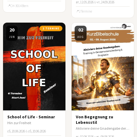
вт, 12.05.2026
&
чт, 24.09.2026
CH-3014 Bern
2 Termine
20
2 TERMINE
02
JUN
AUG
School of Life - Seminar
Von Begegnung zu
Lebensstil
Hin zur Freiheit
Aktiviere deine Gnadengabe der Prophetie und der Geisterunterscheidung
сб, 20.06.2026
&
сб, 20.06.2026
вс, 02.08.2026 – вс, 09.08.2026