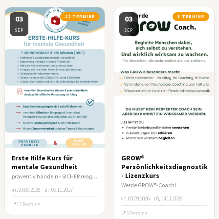
03
12 TERMINE
03
3 TERMINE
SEP
SEP
Erste Hilfe Kurs für
GROW®
mentale Gesundheit
Persönlichkeitsdiagnostik
- Lizenzkurs
präventiv handeln - SICHER reagieren
Werde GROW®-Coach!
чт, 03.09.2026
–
вт, 09.11.2027
чт, 03.09.2026
–
сб, 14.11.2026
12 Termine
3 Termine