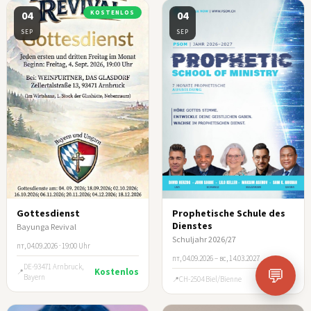
04
KOSTENLOS
04
SEP
SEP
Gottesdienst
Prophetische Schule des
Dienstes
Bayunga Revival
Schuljahr 2026/27
пт, 04.09.2026 · 19:00 Uhr
пт, 04.09.2026 – вс, 14.03.2027
DE-93471 Arnbruck,
💬
Kostenlos
Bayern
CH-2504 Biel/Bienne