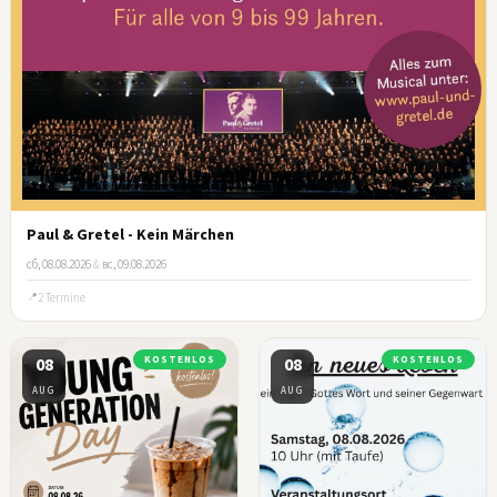
Paul & Gretel - Kein Märchen
сб, 08.08.2026
&
вс, 09.08.2026
2 Termine
08
KOSTENLOS
08
KOSTENLOS
AUG
AUG