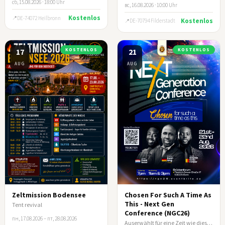
сб, 15.08.2026 · 18:00 Uhr
вс, 16.08.2026 · 10:00 Uhr
Kostenlos
DE-74072 Heilbronn
Kostenlos
DE-70794 Filderstadt
17
KOSTENLOS
21
KOSTENLOS
AUG
AUG
Zeltmission Bodensee
Chosen For Such A Time As
This - Next Gen
Tent revival
Conference (NGC26)
пн, 17.08.2026 – пт, 28.08.2026
Auserwählt für eine Zeit wie diese (Esth 4:14)