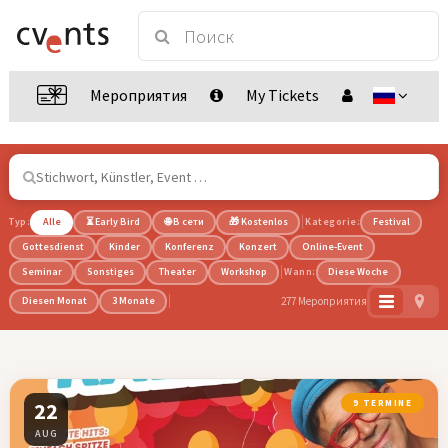
Мероприятия
My Tickets
Typ:
Alle
⏳ Early Bird
🌐 В сети
🎁 Kostenlos
Kategorie:
Festival
Gottesdienst
Kinder
Konferenz
Konzert
Online-Event
Seminar
Sonstiges
Theater
Workshop
Wann:
Diese Woche
277 Мероприятия
Diesen Monat
3 Monate
22
9 TERMINE
AUG