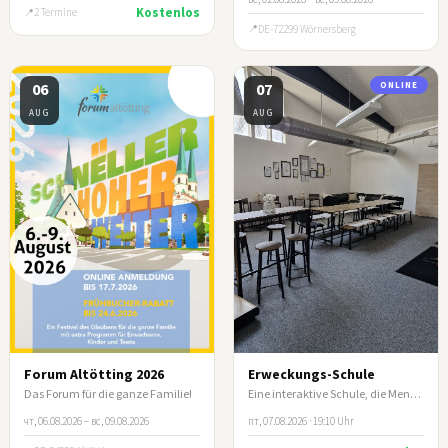
Kostenlos
2 Termine
DE-72299 Wörnersberg
06
07
ONLINE
AUG
AUG
Forum Altötting 2026
Erweckungs-Schule
Das Forum für die ganze Familie!
Eine interaktive Schule, die Menschen befähigt, aus ihrer Identität in Christus zu leben.
чт, 06.08.2026 – вс, 09.08.2026
пт, 07.08.2026 · 19:10 Uhr