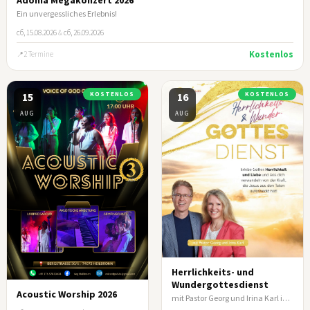
Ein unvergessliches Erlebnis!
сб, 15.08.2026
&
сб, 26.09.2026
Kostenlos
2 Termine
15
KOSTENLOS
16
KOSTENLOS
AUG
AUG
Herrlichkeits- und
Wundergottesdienst
Acoustic Worship 2026
mit Pastor Georg und Irina Karl in Filderstadt/Stuttgart