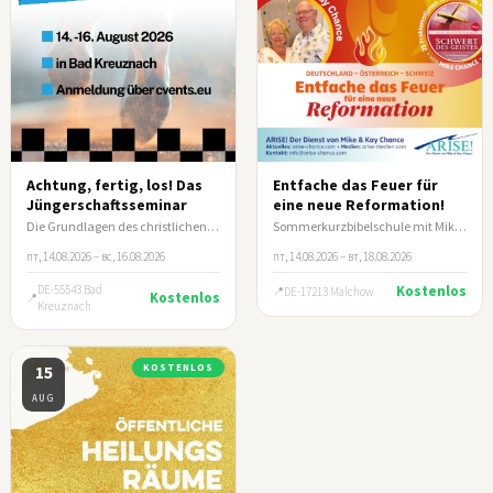
Achtung, fertig, los! Das
Entfache das Feuer für
Jüngerschaftsseminar
eine neue Reformation!
Die Grundlagen des christlichen Lebens und wie du andere darin anleitest.
Sommerkurzbibelschule mit Mike & Kay Chance
пт, 14.08.2026 – вс, 16.08.2026
пт, 14.08.2026 – вт, 18.08.2026
DE-55543 Bad
Kostenlos
DE-17213 Malchow
Kostenlos
Kreuznach
15
KOSTENLOS
AUG