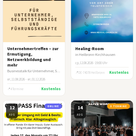
Unternehmertreffen – zur
Healing-Room
Ermutigung,
in Heilbronn-Kirchhausen
Netzwerkbildung und
ср, 12.08.2026 · 19:00 Uhr
mehr
Businesstalk für Unternehmer, Selbstständige und leitende Führungskräfte
Kostenlos
DE-74078 Heilbronn
вт, 11.08.2026
–
вт, 01.12.2026
Kostenlos
4 Termine
12
ONLINE
14
3 TERMINE
AUG
AUG