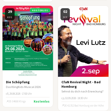
29
KOSTENLOS
02
AUG
SEP
Die Schöpfung
CfaN Revival Night - Bad
Homburg
Das KlingKids-Musical 2026
Sehnst du dich nach Erweckung?
сб, 29.08.2026 · 17:00 Uhr
ср, 02.09.2026 · 18:30 Uhr
Kostenlos
DE-04668 Klinga
DE-61352 Bad Homburg vor der Höhe