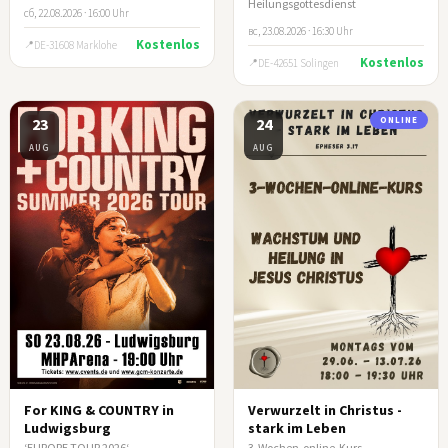
Heilungsgottesdienst
сб, 22.08.2026 · 16:00 Uhr
вс, 23.08.2026 · 16:30 Uhr
Kostenlos
DE-31608 Marklohe
Kostenlos
DE-42651 Solingen
23
24
ONLINE
AUG
AUG
For KING & COUNTRY in
Verwurzelt in Christus -
Ludwigsburg
stark im Leben
‘EUROPE TOUR 2026‘
3-Wochen-online-Kurs