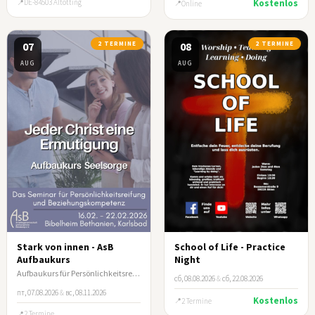
DE-84503 Altötting
Kostenlos
Online
07
2 TERMINE
08
2 TERMINE
AUG
AUG
Stark von innen - AsB
School of Life - Practice
Aufbaukurs
Night
Aufbaukurs für Persönlichkeitsreifung und Beziehungskompetenz
сб, 08.08.2026
&
сб, 22.08.2026
пт, 07.08.2026
&
вс, 08.11.2026
Kostenlos
2 Termine
2 Termine