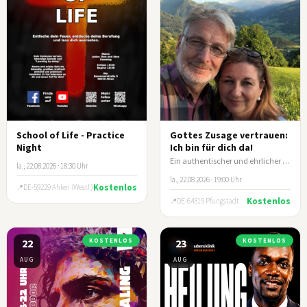
School of Life - Practice
Gottes Zusage vertrauen:
Night
Ich bin für dich da!
Ein authentischer und ehrlicher Lebensbericht von Ehepaar Klein
la., 22.08.2026 · 18:30 Uhr
la., 22.08.2026 · 19:00 Uhr
Kostenlos
DE-59229 Ahlen (Westf.)
Kostenlos
DE-64319 Pfungstadt
22
KOSTENLOS
23
KOSTENLOS
AUG
AUG