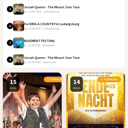
Josiah Queen - The Mount Zion Tour
5
on., 23.09.2026 · Ludwigsburg
For KING & COUNTRY in Ludwigsburg
6
sø., 23.08.2026 · Ludwigsburg
BASEMENT FESTIVAL
7
la., 12.09.2026 · Wiesbaden
Josiah Queen - The Mount Zion Tour
8
ty., 22.09.2026 · Leverkusen
15
2 TERMINE
14
2 TERMINE
AUG
NOV