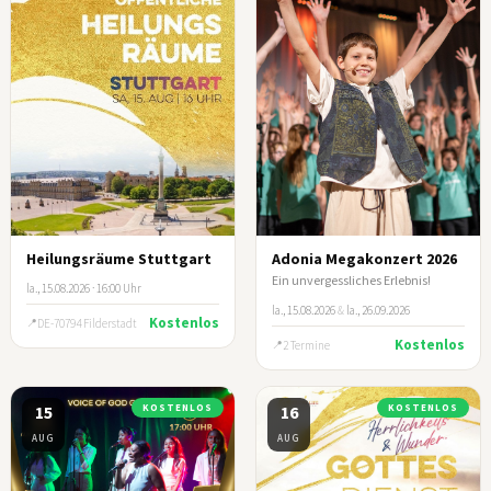
Heilungsräume Stuttgart
Adonia Megakonzert 2026
Ein unvergessliches Erlebnis!
la., 15.08.2026 · 16:00 Uhr
la., 15.08.2026
&
la., 26.09.2026
Kostenlos
DE-70794 Filderstadt
Kostenlos
2 Termine
15
KOSTENLOS
16
KOSTENLOS
AUG
AUG