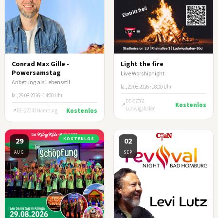
Conrad Max Gille -
Light the fire
Powersamstag
Live Worshipnight
Anbetung als Lebensstil
la., 29.08.2026 · 18:00 Uhr
la., 29.08.2026 · 14:00 Uhr
DE-67061
Kostenlos
Ludwigshafen
Kostenlos
DE-22043 Hamburg
29
KOSTENLOS
02
AUG
SEP