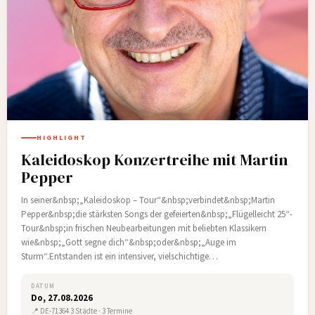
HIGHLIGHT
Kaleidoskop Konzertreihe mit Martin
Pepper
In seiner&nbsp;„Kaleidoskop – Tour“&nbsp;verbindet&nbsp;Martin
Pepper&nbsp;die stärksten Songs der gefeierten&nbsp;„Flügelleicht 25“-
Tour&nbsp;in frischen Neubearbeitungen mit beliebten Klassikern
wie&nbsp;„Gott segne dich“&nbsp;oder&nbsp;„Auge im
Sturm“.Entstanden ist ein intensiver, vielschichtige…
DATUM
Do, 27.08.2026
📍 DE-71364 3 Städte · 3 Termine