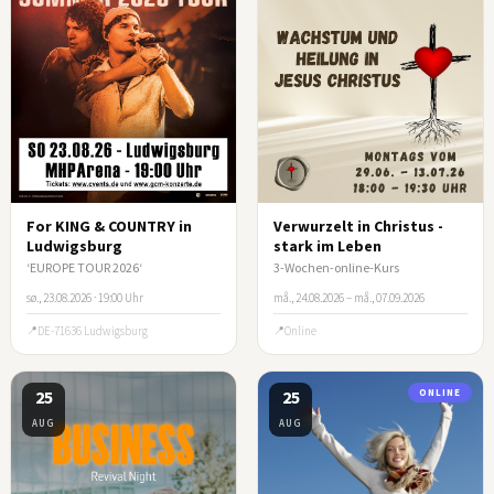
For KING & COUNTRY in
Verwurzelt in Christus -
Ludwigsburg
stark im Leben
‘EUROPE TOUR 2026‘
3-Wochen-online-Kurs
sø., 23.08.2026 · 19:00 Uhr
må., 24.08.2026 – må., 07.09.2026
DE-71636 Ludwigsburg
Online
25
25
ONLINE
AUG
AUG