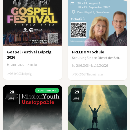
Gospel Festival Leipzig
FREEDOM! Schule
2026
Schulung für den Dienst der Befreiung
fr., 28.08.2026 · 19:00 Uhr
fr., 28.08.2026 – la., 19.09.2026
DE-04103 Leipzig
DE-24537 Neumünster
28
KOSTENLOS
29
AUG
AUG