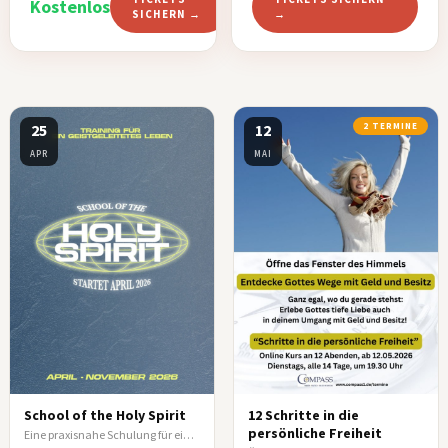
Kostenlos
SICHERN →
→
25
12
2 TERMINE
APR
MAI
School of the Holy Spirit
12 Schritte in die
persönliche Freiheit
Eine praxisnahe Schulung für ein vom Heiligen Geist geleitetes Leben