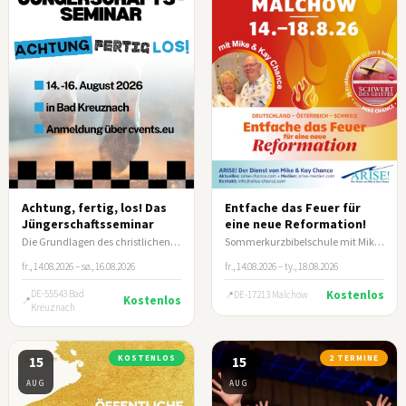
Achtung, fertig, los! Das
Entfache das Feuer für
Jüngerschaftsseminar
eine neue Reformation!
Die Grundlagen des christlichen Lebens und wie du andere darin anleitest.
Sommerkurzbibelschule mit Mike & Kay Chance
fr., 14.08.2026 – sø., 16.08.2026
fr., 14.08.2026 – ty., 18.08.2026
DE-55543 Bad
Kostenlos
DE-17213 Malchow
Kostenlos
Kreuznach
15
KOSTENLOS
15
2 TERMINE
AUG
AUG