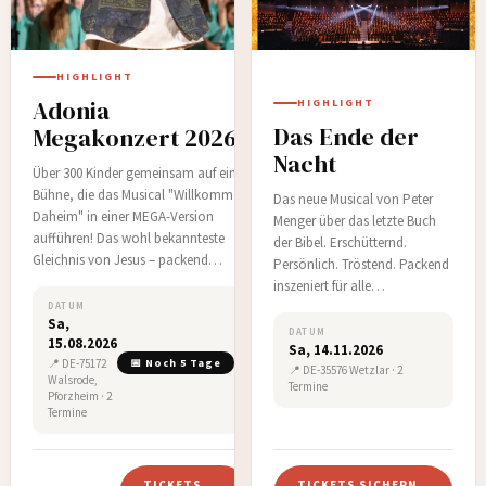
HIGHLIGHT
Adonia
HIGHLIGHT
Das Ende der
Megakonzert 2026
Nacht
Über 300 Kinder gemeinsam auf einer
Bühne, die das Musical "Willkommen
Das neue Musical von Peter
Daheim" in einer MEGA-Version
Menger über das letzte Buch
aufführen! Das wohl bekannteste
der Bibel. Erschütternd.
Gleichnis von Jesus – packend
Persönlich. Tröstend. Packend
inszeniert mit Musik und Texten, die
inszeniert für alle
ins Herz gehen.…
Generationen. Herzliche
DATUM
Sa,
Einladung zur Premiere!Es gibt
DATUM
15.08.2026
Sa, 14.11.2026
zwei Aufführungen. Diese
📍 DE-75172
📅 Noch 5 Tage
📍 DE-35576 Wetzlar · 2
findet am Samstag, die andere
Walsrode,
Termine
am Sonntag statt.…
Pforzheim · 2
Termine
TICKETS
TICKETS SICHERN