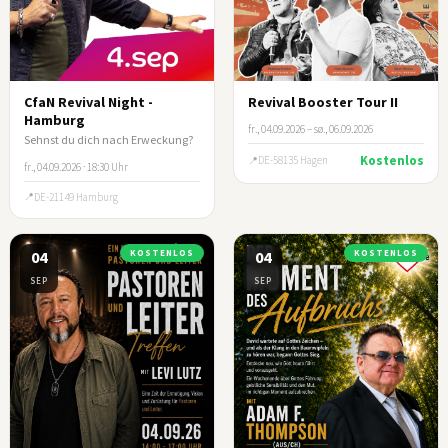
CfaN Revival Night -
Revival Booster Tour II
Hamburg
fr., 04.09.2026 – sø., 06.09.2026
Sehnst du dich nach Erweckung?
Kostenlos
DE-58135 Hagen
fr., 04.09.2026 · 18:30 Uhr
DE-21149 Hamburg
04
KOSTENLOS
04
KOSTENLOS
SEP
SEP