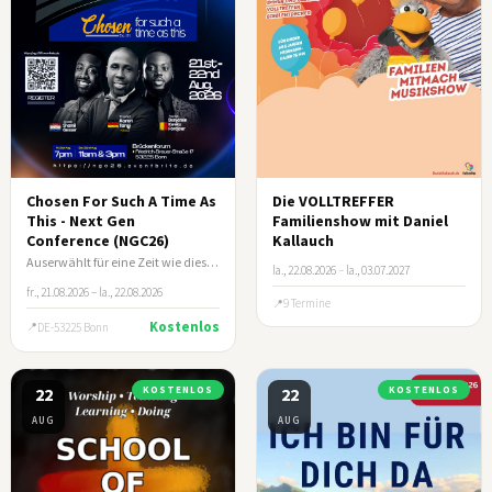
Chosen For Such A Time As
Die VOLLTREFFER
This - Next Gen
Familienshow mit Daniel
Conference (NGC26)
Kallauch
Auserwählt für eine Zeit wie diese (Esth 4:14)
la., 22.08.2026
–
la., 03.07.2027
fr., 21.08.2026 – la., 22.08.2026
9 Termine
Kostenlos
DE-53225 Bonn
22
KOSTENLOS
22
KOSTENLOS
AUG
AUG