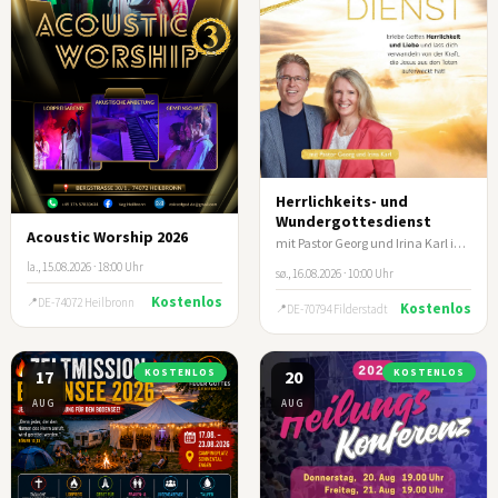
Herrlichkeits- und
Wundergottesdienst
Acoustic Worship 2026
mit Pastor Georg und Irina Karl in Filderstadt/Stuttgart
la., 15.08.2026 · 18:00 Uhr
sø., 16.08.2026 · 10:00 Uhr
Kostenlos
DE-74072 Heilbronn
Kostenlos
DE-70794 Filderstadt
17
KOSTENLOS
20
KOSTENLOS
AUG
AUG