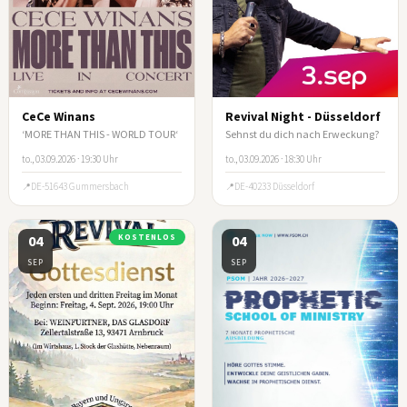
CeCe Winans
Revival Night - Düsseldorf
‘MORE THAN THIS - WORLD TOUR‘
Sehnst du dich nach Erweckung?
to., 03.09.2026 · 19:30 Uhr
to., 03.09.2026 · 18:30 Uhr
DE-51643 Gummersbach
DE-40233 Düsseldorf
04
KOSTENLOS
04
SEP
SEP