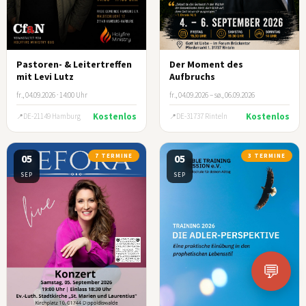
Pastoren- & Leitertreffen
Der Moment des
mit Levi Lutz
Aufbruchs
fr., 04.09.2026 · 14:00 Uhr
fr., 04.09.2026 – sø., 06.09.2026
Kostenlos
Kostenlos
DE-21149 Hamburg
DE-31737 Rinteln
05
7 TERMINE
05
3 TERMINE
SEP
SEP
💬