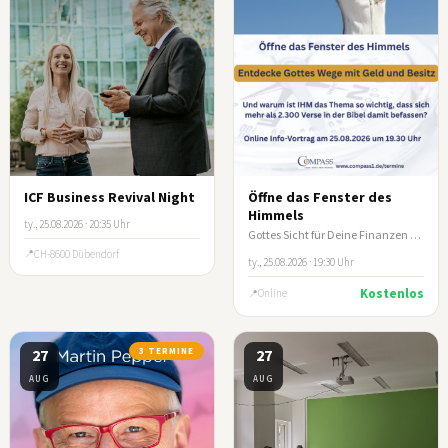
ICF Business Revival Night
Öffne das Fenster des
Himmels
ty., 25.08.2026 · 20:35 Uhr
Gottes Sicht für Deine Finanzen - Online-Infoabend COMPASS e.V.
CH-8600 Dübendorf
ty., 25.08.2026 · 19:30 Uhr
Kostenlos
Online
27
3 TERMINE
27
AUG
AUG