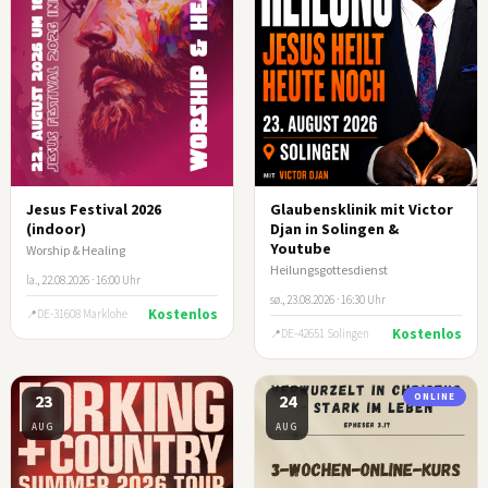
Jesus Festival 2026
Glaubensklinik mit Victor
(indoor)
Djan in Solingen &
Youtube
Worship & Healing
Heilungsgottesdienst
la., 22.08.2026 · 16:00 Uhr
sø., 23.08.2026 · 16:30 Uhr
Kostenlos
DE-31608 Marklohe
Kostenlos
DE-42651 Solingen
23
24
ONLINE
AUG
AUG