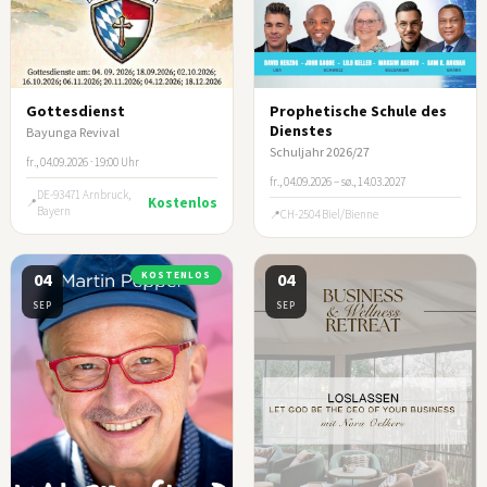
Gottesdienst
Prophetische Schule des
Dienstes
Bayunga Revival
Schuljahr 2026/27
fr., 04.09.2026 · 19:00 Uhr
fr., 04.09.2026 – sø., 14.03.2027
DE-93471 Arnbruck,
Kostenlos
Bayern
CH-2504 Biel/Bienne
04
KOSTENLOS
04
SEP
SEP