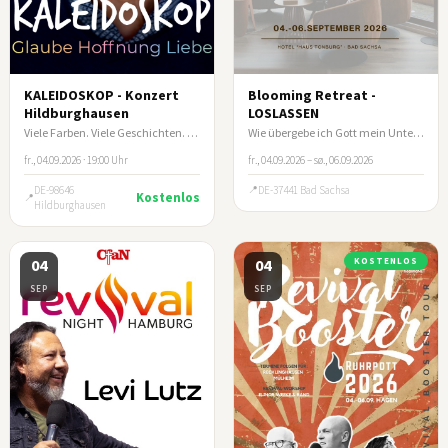
KALEIDOSKOP - Konzert
Blooming Retreat -
Hildburghausen
LOSLASSEN
Viele Farben. Viele Geschichten. Ein Abend, der berührt.
Wie übergebe ich Gott mein Unternehmen?
fr., 04.09.2026 · 19:00 Uhr
fr., 04.09.2026 – sø., 06.09.2026
DE-98646
DE-37441 Bad Sachsa
Kostenlos
Hildburghausen
04
04
KOSTENLOS
SEP
SEP