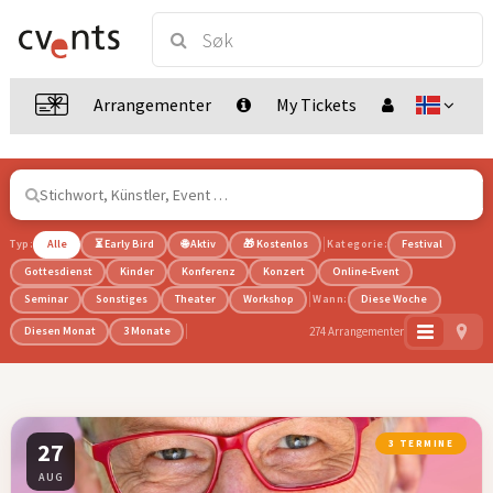
Arrangementer
My Tickets
Typ:
Alle
⏳ Early Bird
🌐 Aktiv
🎁 Kostenlos
Kategorie:
Festival
Gottesdienst
Kinder
Konferenz
Konzert
Online-Event
Seminar
Sonstiges
Theater
Workshop
Wann:
Diese Woche
274 Arrangementer
Diesen Monat
3 Monate
27
3 TERMINE
AUG