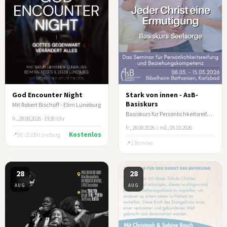
God Encounter Night
Stark von innen - AsB-
Basiskurs
Mit Robert Bischoff - Elim Lüneburg
Basiskurs für Persönlichkeitsreifung und Beziehungskompetenz
fr., 28.08.2026 · 19:30 Uhr
fr., 28.08.2026
&
må., 05.10.2026
Kostenlos
DE-21339 Lüneburg
2 Termine
28
28
AUG
AUG