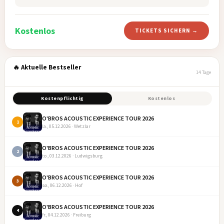
Kostenlos
TICKETS SICHERN →
🔥 Aktuelle Bestseller
14 Tage
Kostenpflichtig
Kostenlos
O'BROS ACOUSTIC EXPERIENCE TOUR 2026
1
la., 05.12.2026 · Wetzlar
O'BROS ACOUSTIC EXPERIENCE TOUR 2026
2
to., 03.12.2026 · Ludwigsburg
O'BROS ACOUSTIC EXPERIENCE TOUR 2026
3
sø., 06.12.2026 · Hof
O'BROS ACOUSTIC EXPERIENCE TOUR 2026
4
fr., 04.12.2026 · Freiburg