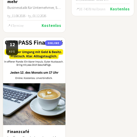
mehr
Businesstalk für Unternehmer, Selbstständige und leitende Führungskräfte
Kostenlos
DE-74078 Heilbronn
ty., 11.08.2026
–
ty., 01.12.2026
Kostenlos
4 Termine
12
ONLINE
AUG
Finanzcafé