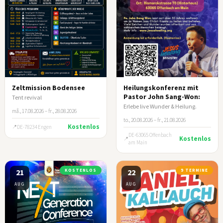
Zeltmission Bodensee
Heilungskonferenz mit
Pastor John Sang-Won:
Tent revival
Erlebe live Wunder & Heilung.
må., 17.08.2026 – fr., 28.08.2026
to., 20.08.2026 – fr., 21.08.2026
Kostenlos
DE-78234 Engen
DE-63065 Offenbach
Kostenlos
am Main
21
KOSTENLOS
22
9 TERMINE
AUG
AUG