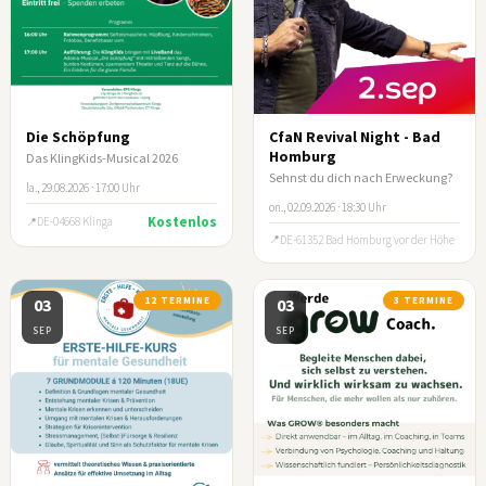
Die Schöpfung
CfaN Revival Night - Bad
Homburg
Das KlingKids-Musical 2026
Sehnst du dich nach Erweckung?
la., 29.08.2026 · 17:00 Uhr
on., 02.09.2026 · 18:30 Uhr
Kostenlos
DE-04668 Klinga
DE-61352 Bad Homburg vor der Höhe
03
12 TERMINE
03
3 TERMINE
SEP
SEP