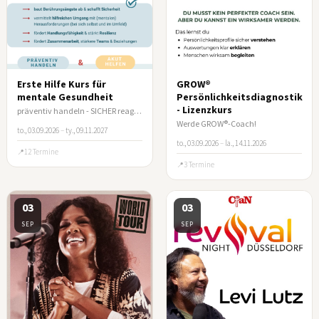
Erste Hilfe Kurs für
GROW®
mentale Gesundheit
Persönlichkeitsdiagnostik
- Lizenzkurs
präventiv handeln - SICHER reagieren
Werde GROW®-Coach!
to., 03.09.2026
–
ty., 09.11.2027
to., 03.09.2026
–
la., 14.11.2026
12 Termine
3 Termine
03
03
SEP
SEP