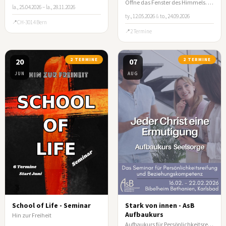
Öffne das Fenster des Himmels. Entdecke Gottes Wege mit Geld und Besitz!
la., 25.04.2026 – la., 28.11.2026
ty., 12.05.2026
&
to., 24.09.2026
CH-3014 Bern
2 Termine
20
2 TERMINE
07
2 TERMINE
JUN
AUG
School of Life - Seminar
Stark von innen - AsB
Aufbaukurs
Hin zur Freiheit
Aufbaukurs für Persönlichkeitsreifung und Beziehungskompetenz