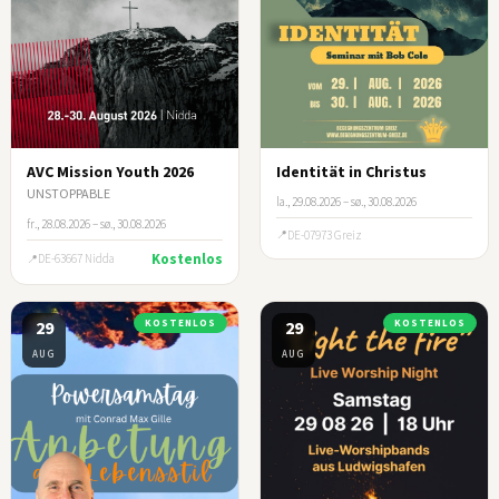
AVC Mission Youth 2026
Identität in Christus
UNSTOPPABLE
la., 29.08.2026 – sø., 30.08.2026
fr., 28.08.2026 – sø., 30.08.2026
DE-07973 Greiz
Kostenlos
DE-63667 Nidda
29
KOSTENLOS
29
KOSTENLOS
AUG
AUG