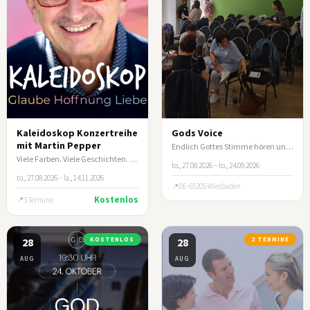
Kaleidoskop Konzertreihe
Gods Voice
mit Martin Pepper
Endlich Gottes Stimme hören und nicht mehr spekulieren
Viele Farben. Viele Geschichten. Ein Abend, der berührt.
to., 27.08.2026 – to., 24.09.2026
to., 27.08.2026
–
la., 14.11.2026
DE-65205 Wiesbaden
Kostenlos
3 Termine
28
KOSTENLOS
28
2 TERMINE
AUG
AUG