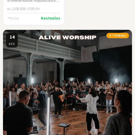
In offener Runde: Impulse und Austausch zum biblischen Umgang mit Geld und Besitz
on., 12.08.2026 · 17:00 Uhr
Kostenlos
Online
14
3 TERMINE
AUG