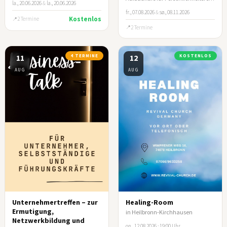
la., 20.06.2026
&
la., 20.06.2026
fr., 07.08.2026
&
sø., 08.11.2026
Kostenlos
2 Termine
2 Termine
11
4 TERMINE
12
KOSTENLOS
AUG
AUG
Unternehmertreffen – zur
Healing-Room
Ermutigung,
in Heilbronn-Kirchhausen
Netzwerkbildung und
on., 12.08.2026 · 19:00 Uhr