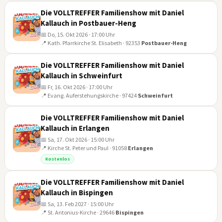
AUG
Die VOLLTREFFER Familienshow mit Daniel
Kallauch in Postbauer-Heng
📅 Do, 15. Okt 2026 · 17:00 Uhr
📍 Kath. Pfarrkirche St. Elisabeth · 92353
Postbauer-Heng
15
OKT
Die VOLLTREFFER Familienshow mit Daniel
Kallauch in Schweinfurt
📅 Fr, 16. Okt 2026 · 17:00 Uhr
📍 Evang. Auferstehungskirche · 97424
Schweinfurt
16
OKT
Die VOLLTREFFER Familienshow mit Daniel
Kallauch in Erlangen
📅 Sa, 17. Okt 2026 · 15:00 Uhr
📍 Kirche St. Peter und Paul · 91058
Erlangen
17
Kostenlos
OKT
Die VOLLTREFFER Familienshow mit Daniel
Kallauch in Bispingen
📅 Sa, 13. Feb 2027 · 15:00 Uhr
📍 St. Antonius-Kirche · 29646
Bispingen
13