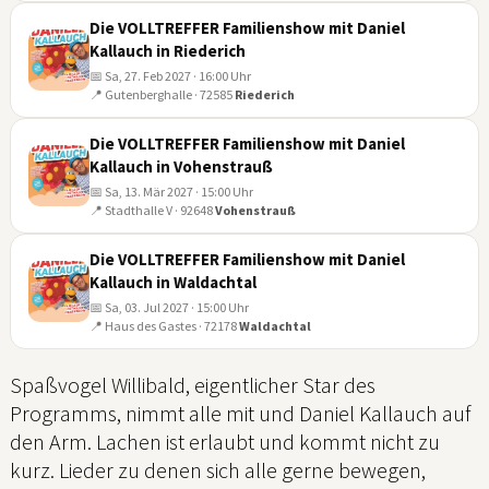
FEB
Die VOLLTREFFER Familienshow mit Daniel
Kallauch in Riederich
📅 Sa, 27. Feb 2027 · 16:00 Uhr
📍 Gutenberghalle · 72585
Riederich
27
FEB
Die VOLLTREFFER Familienshow mit Daniel
Kallauch in Vohenstrauß
📅 Sa, 13. Mär 2027 · 15:00 Uhr
📍 Stadthalle V · 92648
Vohenstrauß
13
MÄR
Die VOLLTREFFER Familienshow mit Daniel
Kallauch in Waldachtal
📅 Sa, 03. Jul 2027 · 15:00 Uhr
📍 Haus des Gastes · 72178
Waldachtal
03
JUL
Spaßvogel Willibald, eigentlicher Star des
Programms, nimmt alle mit und Daniel Kallauch auf
den Arm. Lachen ist erlaubt und kommt nicht zu
kurz. Lieder zu denen sich alle gerne bewegen,