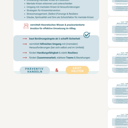
05
SEP
24
NOV
23
JAN
09
FEB