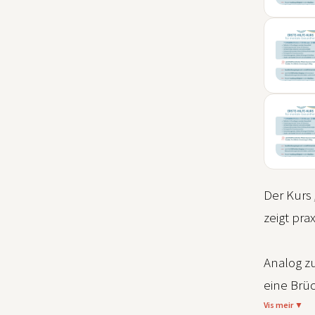
04
SEP
06
SEP
09
NOV
Der Kurs
zeigt pr
Analog z
eine Brü
Vis meir ▼