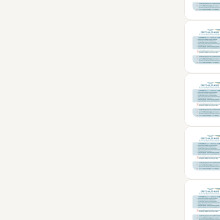
01
MÄR
10
APR
20
MAI
21
JUN