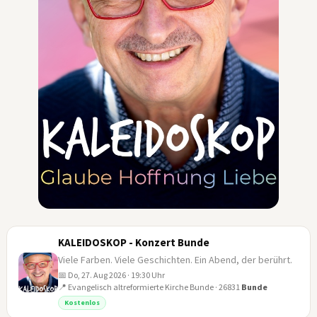
KALEIDOSKOP - Konzert Bunde
Viele Farben. Viele Geschichten. Ein Abend, der berührt.
📅 Do, 27. Aug 2026 · 19:30 Uhr
📍 Evangelisch altreformierte Kirche Bunde · 26831
Bunde
27
Kostenlos
AUG