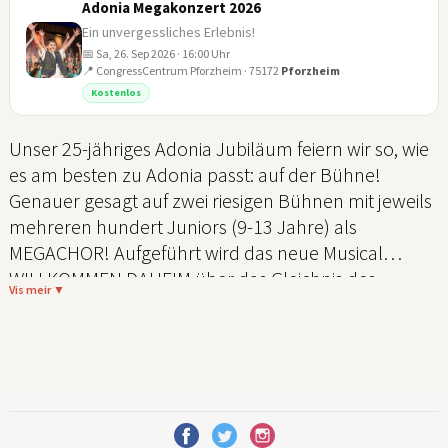
Adonia Megakonzert 2026
Ein unvergessliches Erlebnis!
📅 Sa, 26. Sep 2026 · 16:00 Uhr
📍 CongressCentrum Pforzheim · 75172
Pforzheim
26
Kostenlos
SEP
Unser 25-jähriges Adonia Jubiläum feiern wir so, wie
es am besten zu Adonia passt: auf der Bühne!
Genauer gesagt auf zwei riesigen Bühnen mit jeweils
mehreren hundert Juniors (9-13 Jahre) als
MEGACHOR! Aufgeführt wird das neue Musical
WILLKOMMEN DAHEIM über das Gleichnis des
Vis meir ▼
verlorenen Sohnes, mit dem die Juniors diesen
Sommer auf Tour gehen. Als jeweiliges
Abschlusshighlight treffen sich die Chöre im Norden
und Süden für das große Jubiläums-Megakonzert.
Diese Energie und Freude wird euch umhauen!