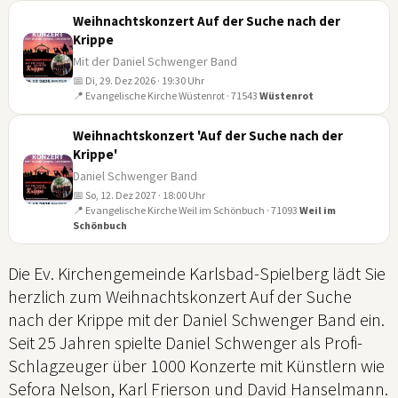
Weihnachtskonzert Auf der Suche nach der
Krippe
Mit der Daniel Schwenger Band
📅 Di, 29. Dez 2026 · 19:30 Uhr
29
📍 Evangelische Kirche Wüstenrot · 71543
Wüstenrot
DEZ
Weihnachtskonzert 'Auf der Suche nach der
Krippe'
Daniel Schwenger Band
📅 So, 12. Dez 2027 · 18:00 Uhr
12
📍 Evangelische Kirche Weil im Schönbuch · 71093
Weil im
Schönbuch
DEZ
Die Ev. Kirchengemeinde Karlsbad-Spielberg lädt Sie
herzlich zum Weihnachtskonzert Auf der Suche
nach der Krippe mit der Daniel Schwenger Band ein.
Seit 25 Jahren spielte Daniel Schwenger als Profi-
Schlagzeuger über 1000 Konzerte mit Künstlern wie
Sefora Nelson, Karl Frierson und David Hanselmann.