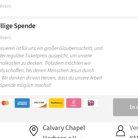
Calvary Chapel
Ver