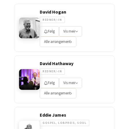
David Hogan
REDNER/-IN
Følg
Vis meir
Alle arrangement
David Hathaway
REDNER/-IN
Følg
Vis meir
Alle arrangement
Eddie James
GOSPEL, LOBPREIS, SOUL