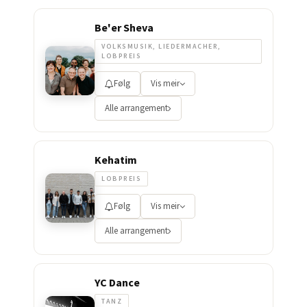
Be'er Sheva
VOLKSMUSIK, LIEDERMACHER,
LOBPREIS
Følg
Vis meir
Alle arrangement
Kehatim
LOBPREIS
Følg
Vis meir
Alle arrangement
YC Dance
TANZ