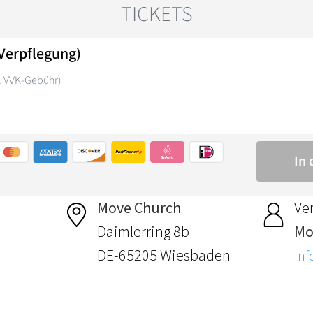
Move Church
Ver
Daimlerring 8b
Mo
DE-65205 Wiesbaden
Inf