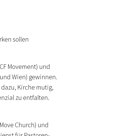
rken sollen
& ICF Movement) und
 und Wien) gewinnen.
dazu, Kirche mutig,
nzial zu entfalten.
 (Move Church) und
enst für Pastoren-,