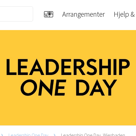
Arrangementer
Hjelp &
Leadership One Day
Leadership One Day, Wiesbaden