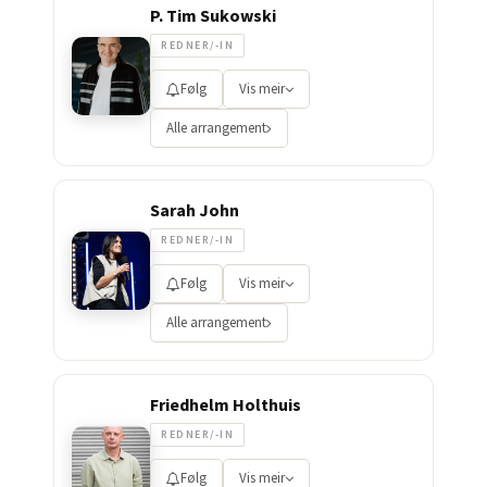
P. Tim Sukowski
REDNER/-IN
Følg
Vis meir
Alle arrangement
Sarah John
REDNER/-IN
Følg
Vis meir
Alle arrangement
Friedhelm Holthuis
REDNER/-IN
Følg
Vis meir