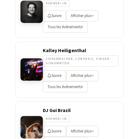
REDNER/-IN
Suivre
Afficher plus
Tous les événements
Kalley Heiligenthal
LIEDERMACHER, LOBPREIS, SINGER-
SONGWRITER
Suivre
Afficher plus
Tous les événements
DJ Gui Brazil
REDNER/-IN
Suivre
Afficher plus