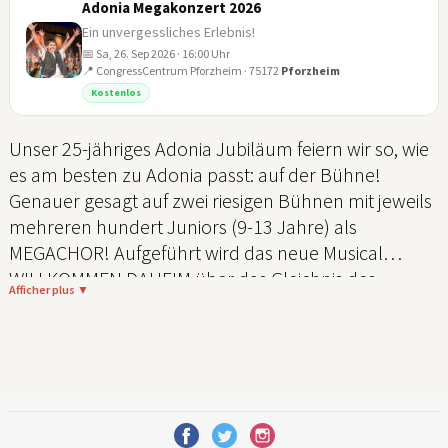
Adonia Megakonzert 2026
Ein unvergessliches Erlebnis!
📅 Sa, 26. Sep 2026 · 16:00 Uhr
📍 CongressCentrum Pforzheim · 75172
Pforzheim
26
Kostenlos
SEP
Unser 25-jähriges Adonia Jubiläum feiern wir so, wie
es am besten zu Adonia passt: auf der Bühne!
Genauer gesagt auf zwei riesigen Bühnen mit jeweils
mehreren hundert Juniors (9-13 Jahre) als
MEGACHOR! Aufgeführt wird das neue Musical
WILLKOMMEN DAHEIM über das Gleichnis des
Afficher plus ▼
verlorenen Sohnes, mit dem die Juniors diesen
Sommer auf Tour gehen. Als jeweiliges
Abschlusshighlight treffen sich die Chöre im Norden
und Süden für das große Jubiläums-Megakonzert.
Diese Energie und Freude wird euch umhauen!