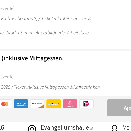
26
Evangeliumshalle
Ver