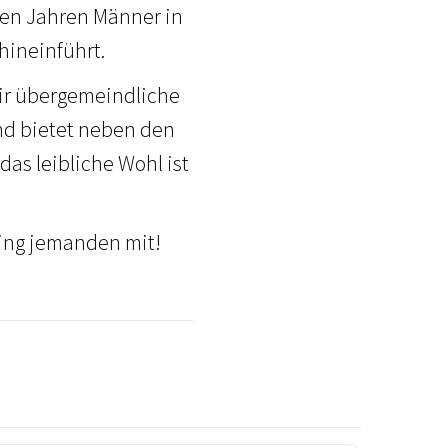
elen Jahren Männer in
hineinführt.
wir übergemeindliche
und bietet neben den
as leibliche Wohl ist
ing jemanden mit!