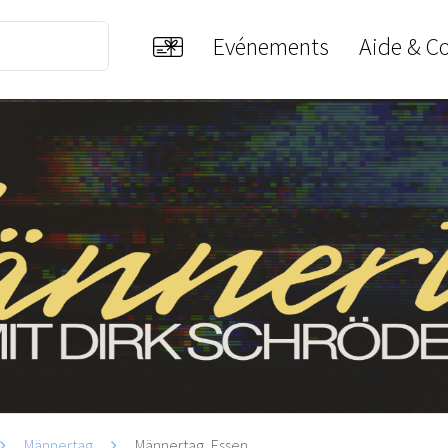
Evénements
Aide & C
Männertag
Männertag, Essen