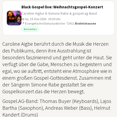
Black Gospel live: Weihnachtsgospel-Konzert
Caroline Aigbe & Simone Rabe & gospel.ag Band
📅 Sa, 19. Dez 2026 · 19:30 Uhr
📍 Evangelische Dionysiuskirche · 72411
Bodelshausen
19
Kostenlos
DEZ
Caroline Aigbe berührt durch die Musik die Herzen
des Publikums, denn ihre Ausstrahlung ist
besonders faszinierend und geht unter die Haut. Sie
verfügt über die Gabe, Menschen zu begeistern und
egal, wo sie auftritt, entsteht eine Atmosphäre wie in
einem großen Gospel-Gottesdienst. Zusammen mit
der Sängerin Simone Rabe gestaltet Sie ein
Gospelkonzert das die Herzen bewegt.
Gospel.AG-Band: Thomas Buyer (Keyboards), Lajos
Bartha (Saxophon), Andreas Weber (Bass), Helmut
Kandert (Drums)