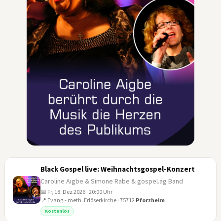
Black Gospel live: Weihnachtsgospel-Konzert
Caroline Aigbe & Simone Rabe & gospel.ag Band
📅 Fr, 18. Dez 2026 · 20:00 Uhr
📍 Evang.- meth. Erlöserkirche · 75712
Pforzheim
18
Kostenlos
DEZ