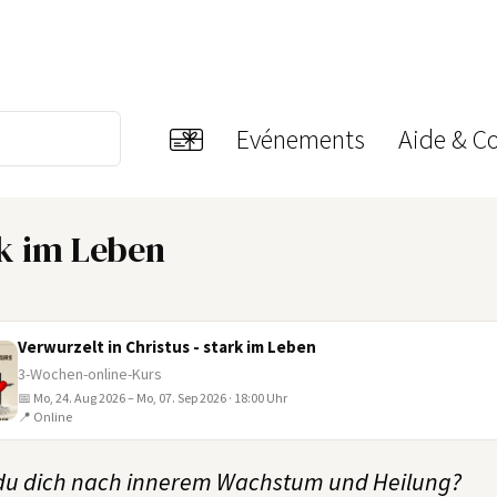
Evénements
Aide & C
rk im Leben
Verwurzelt in Christus - stark im Leben
3-Wochen-online-Kurs
📅 Mo, 24. Aug 2026 – Mo, 07. Sep 2026 · 18:00 Uhr
📍 Online
du dich nach innerem Wachstum und Heilung?