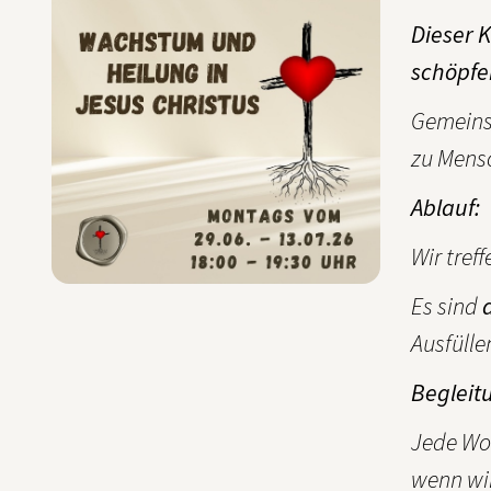
Dieser K
schöpfe
Gemeinsa
zu Mensc
Ablauf:
Wir tref
Es sind
Ausfüllen
Begleitu
Jede Woc
wenn wir