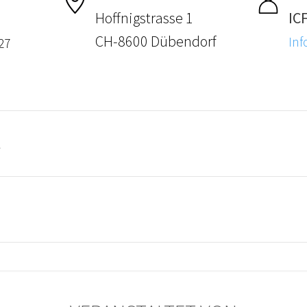
Hoffnigstrasse 1
IC
CH-8600 Dübendorf
Inf
27
t