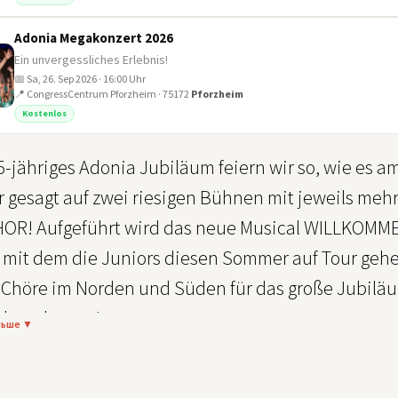
Adonia Megakonzert 2026
Ein unvergessliches Erlebnis!
📅 Sa, 26. Sep 2026 · 16:00 Uhr
📍 CongressCentrum Pforzheim · 75172
Pforzheim
Kostenlos
-jähriges Adonia Jubiläum feiern wir so, wie es a
 gesagt auf zwei riesigen Bühnen mit jeweils mehr
R! Aufgeführt wird das neue Musical WILLKOMMEN
mit dem die Juniors diesen Sommer auf Tour gehen.
e Chöre im Norden und Süden für das große Jubilä
ch umhauen!
льше ▼