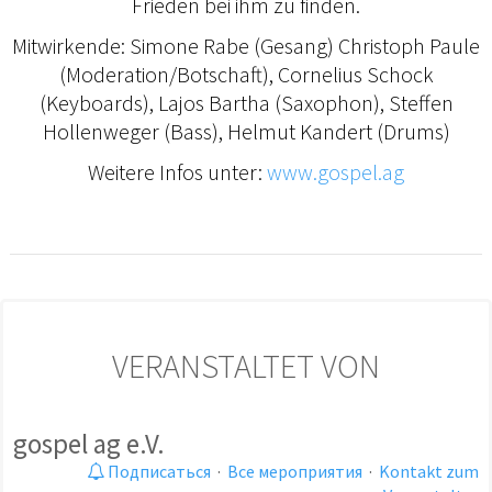
Frieden bei ihm zu finden.
Mitwirkende: Simone Rabe (Gesang) Christoph Paule
(Moderation/Botschaft), Cornelius Schock
(Keyboards), Lajos Bartha (Saxophon), Steffen
Hollenweger (Bass), Helmut Kandert (Drums)
Weitere Infos unter:
www.gospel.ag
VERANSTALTET VON
gospel ag e.V.
Подписаться
·
Все мероприятия
·
Kontakt zum