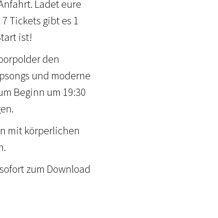
Anfahrt. Ladet eure
 Tickets gibt es 1
art ist!
moorpolder den
Popsongs und moderne
 zum Beginn um 19:30
en.
en mit körperlichen
n.
g sofort zum Download