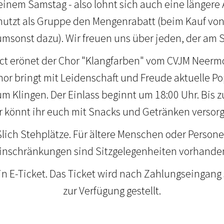
 einem Samstag - also lohnt sich auch eine längere 
nutzt als Gruppe den Mengenrabatt (beim Kauf von 7
umsonst dazu). Wir freuen uns über jeden, der am St
ct eröffnet der Chor "Klangfarben" vom CVJM Neer
hor bringt mit Leidenschaft und Freude aktuelle 
zum Klingen. Der Einlass beginnt um 18:00 Uhr. Bis
 könnt ihr euch mit Snacks und Getränken versorg
ßlich Stehplätze. Für ältere Menschen oder Person
inschränkungen sind Sitzgelegenheiten vorhande
in E-Ticket. Das Ticket wird nach Zahlungseingan
zur Verfügung gestellt.