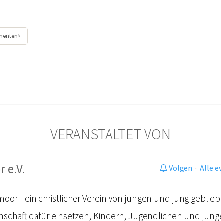
ementen
VERANSTALTET VON
 e.V.
Volgen
·
Alle 
oor - ein christlicher Verein von jungen und jung gebli
enschaft dafür einsetzen, Kindern, Jugendlichen und ju