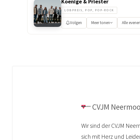
Koenige & Priester
LOBPREIS, POP, POP-ROCK
Volgen
Meer tonen
Alle even
CVJM Neermoor
Wir sind der CVJM Neerm
sich mit Herz und Leid