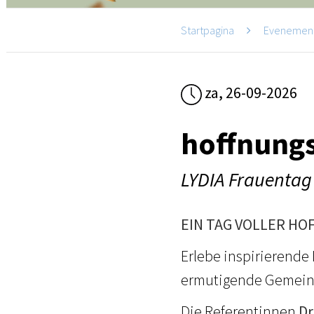
Startpagina
Evenemen
za, 26-09-2026
hoffnungs
LYDIA Frauentag
EIN TAG VOLLER HO
Erlebe inspirierend
ermutigende Gemeins
Die Referentinnen
Dr