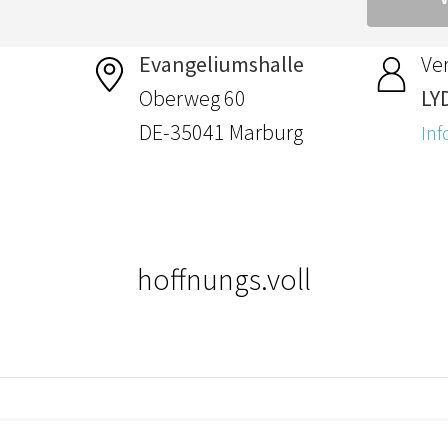
Evangeliumshalle
Ver
Oberweg 60
LY
DE-35041 Marburg
Inf
hoffnungs.voll