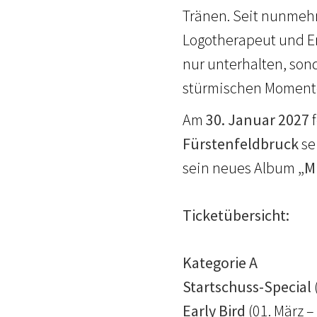
Tränen. Seit nunmehr
Logotherapeut und Er
nur unterhalten, son
stürmischen Moment
Am
30. Januar 2027
f
Fürstenfeldbruck
se
sein neues Album
„M
Ticketübersicht:
Kategorie A
Startschuss-Special
Early Bird
(01. März –