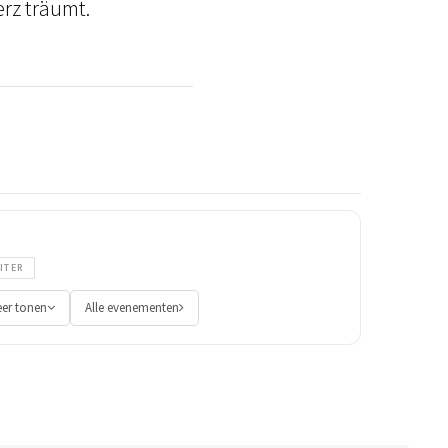
erz träumt.
ITER
er tonen
Alle evenementen