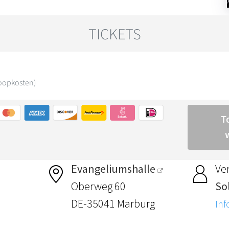
Evangeliumshalle
Ver
Oberweg 60
So
DE-35041 Marburg
Inf