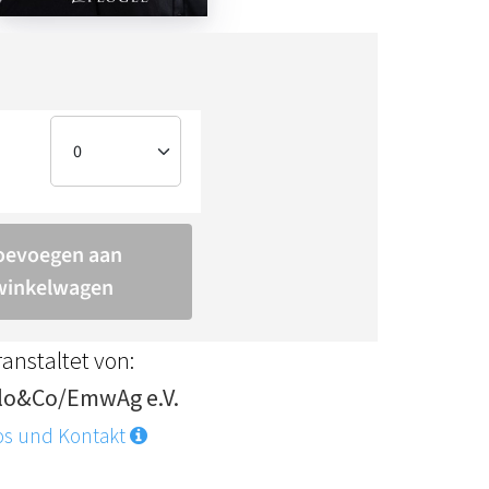
anstaltet von:
lo&Co/EmwAg e.V.
os und Kontakt