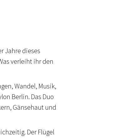
er Jahre dieses
as verleiht ihr den
ungen, Wandel, Musik,
lon Berlin. Das Duo
kern, Gänsehaut und
chzeitig. Der Flügel