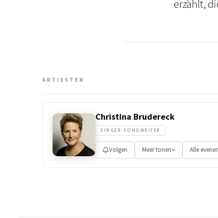
erzählt, d
ARTIESTEN
Christina Brudereck
SINGER-SONGWRITER
Volgen
Meer tonen
Alle even