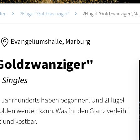
ten
2Flügel "Goldzwanziger"
2Flügel "Goldzwanziger", Ma
Evangeliumshalle, Marburg
"Goldzwanziger"
 Singles
es Jahrhunderts haben begonnen. Und 2Flügel
 golden werden kann. Was ihr den Glanz verleiht.
t und kostbar.