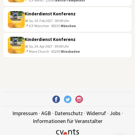
📍 ICF Berlin · 12099
Berlin-Tempelhof
14
NOV
Kinderdienst Konferenz
📅 Sa, 20. Feb 2027 · 09:00 Uhr
📍 ICF München · 80335
München
20
FEB
Kinderdienst Konferenz
📅 Sa, 24. Apr 2027 · 09:00 Uhr
📍 Move Church · 65205
Wiesbaden
24
APR
Impressum
·
AGB
·
Datenschutz
·
Widerruf
·
Jobs
·
Informationen für Veranstalter