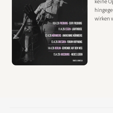
keine O
hingegeb
wirken w