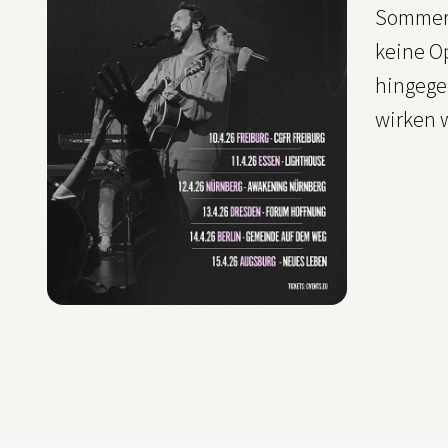
Sommer 2
keine O
hingegeb
wirken w