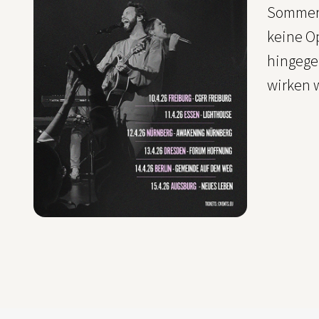
Sommer 2
keine O
hingegeb
wirken w