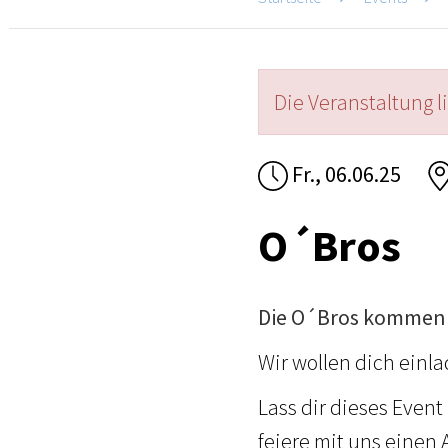
Die Veranstaltung l
Fr., 06.06.25
O´Bros
Die O´Bros kommen 
Wir wollen dich einl
Lass dir dieses Even
feiere mit uns einen