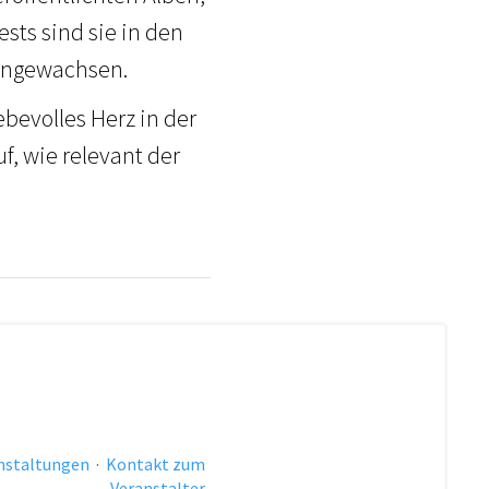
ts sind sie in den
 angewachsen.
bevolles Herz in der
f, wie relevant der
anstaltungen
·
Kontakt zum
Veranstalter