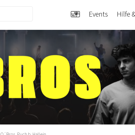
Events
Hilfe 
O´Bros, Puch b. Hallein