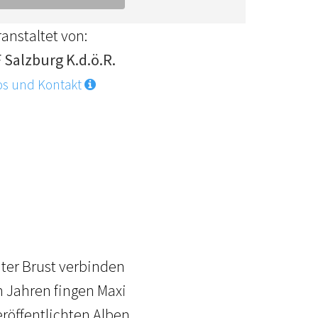
anstaltet von:
 Salzburg K.d.ö.R.
os und Kontakt
ter Brust verbinden
n Jahren fingen Maxi
röffentlichten Alben,