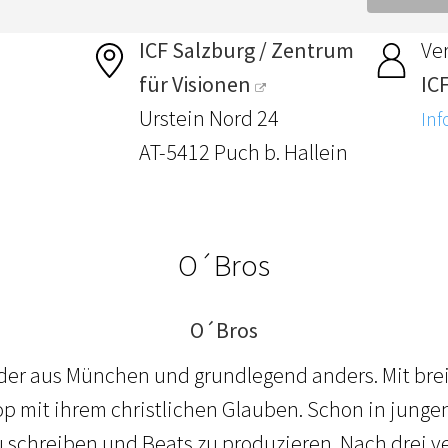
ICF Salzburg / Zentrum
Ver
für Visionen
ICF
Urstein Nord 24
Inf
AT-5412 Puch b. Hallein
O´Bros
O´Bros
üder aus München und grundlegend anders. Mit brei
 mit ihrem christlichen Glauben. Schon in junge
u schreiben und Beats zu produzieren. Nach drei ve