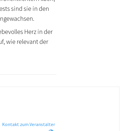
ts sind sie in den
 angewachsen.
bevolles Herz in der
f, wie relevant der
·
Kontakt zum Veranstalter