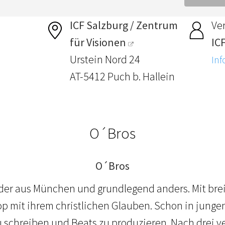
ICF Salzburg / Zentrum
Ver
für Visionen
ICF
Urstein Nord 24
Inf
AT-5412 Puch b. Hallein
O´Bros
O´Bros
üder aus München und grundlegend anders. Mit brei
 mit ihrem christlichen Glauben. Schon in junge
u schreiben und Beats zu produzieren. Nach drei ve