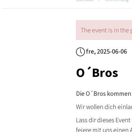
The event is in the 
fre, 2025-06-06
O´Bros
Die O´Bros kommen 
Wir wollen dich einl
Lass dir dieses Even
feiere mit uns einen