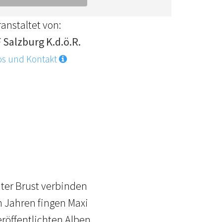
anstaltet von:
 Salzburg K.d.ö.R.
os und Kontakt
ter Brust verbinden
n Jahren fingen Maxi
röffentlichten Alben,