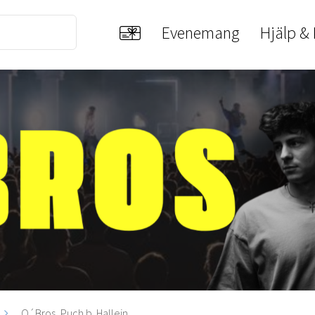
Evenemang
Hjälp &
O´Bros, Puch b. Hallein