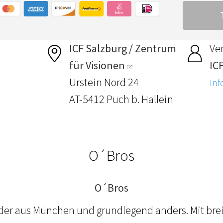
ICF Salzburg / Zentrum
Ver
für Visionen
ICF
Urstein Nord 24
Inf
AT-5412 Puch b. Hallein
O´Bros
O´Bros
üder aus München und grundlegend anders. Mit brei