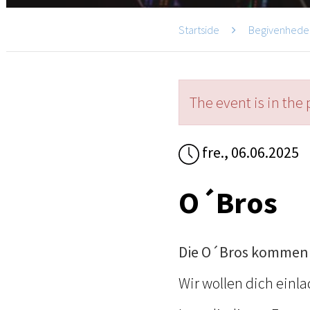
Startside
Begivenhede
The event is in the 
fre., 06.06.2025
O´Bros
Die O´Bros kommen 
Wir wollen dich einl