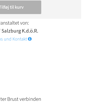
anstaltet von:
 Salzburg K.d.ö.R.
os und Kontakt
ter Brust verbinden