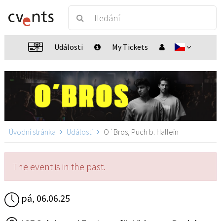
Události
My Tickets
Úvodní stránka
Události
O´Bros, Puch b. Hallein
The event is in the past.
pá, 06.06.25