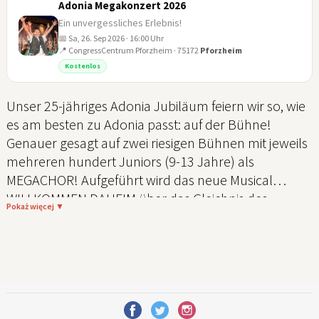
Adonia Megakonzert 2026
Ein unvergessliches Erlebnis!
📅 Sa, 26. Sep 2026 · 16:00 Uhr
📍 CongressCentrum Pforzheim · 75172
Pforzheim
26
Kostenlos
SEP
Unser 25-jähriges Adonia Jubiläum feiern wir so, wie
es am besten zu Adonia passt: auf der Bühne!
Genauer gesagt auf zwei riesigen Bühnen mit jeweils
mehreren hundert Juniors (9-13 Jahre) als
MEGACHOR! Aufgeführt wird das neue Musical
WILLKOMMEN DAHEIM über das Gleichnis des
Pokaż więcej ▼
verlorenen Sohnes, mit dem die Juniors diesen
Sommer auf Tour gehen. Als jeweiliges
Abschlusshighlight treffen sich die Chöre im Norden
und Süden für das große Jubiläums-Megakonzert.
Diese Energie und Freude wird euch umhauen!